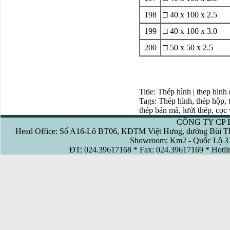
198
□ 40 x 100 x 2.5
199
□ 40 x 100 x 3.0
200
□ 50 x 50 x 2.5
Title: Thép hình | thep hinh
Tags: Thép hình, thép hộp, t
thép bản mã, lưới thép, cọc
CÔNG TY CP 
Head Office: Số A16-Lô BT06, KĐTM Việt Hưng, đường Bùi Th
Showroom: Km2 - Quốc Lộ 3 
ĐT: 024.39617168 * Fax: 024.39617169 * Hotl