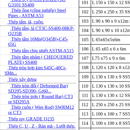
101
L 150 x 150 x 12 S
G3101 SS400
Thép ống (công nghiệp) Steel
102
L 250 x 250 x 35 S
Pipes - ASTM A53
103
L 90 x 90 x 9 x12m
Thép tấm, lá, cuộn.
Thép tấm, lá CT3C-SS400-08KP-
104
L 90 x 90 x 10 x12
Q235B
Thép tấm 16Mn(Q345B)-C45-
105
L 65x65x5x6m
65G
106
L 65 x65 x 6 x 6m
Thép tấm chịu nhiệt ASTM-A515
Thép tấm nhám ( CHEQUERED
107
L75 x75 x 9 x 6m
PLATE) SS400
108
L 120 x 120 x 8 x1
Thép tròn hợp kim S45C-40Cr-
SMn...
109
L 130 x 130 x 9 SS
Thép xây dựng
Thép tròn đốt ( Deformed Bar)
110
L 130 x 130 x 10 S
SD295-SD390- Gr60...
111
L 130 x 130 x 12 S
Thép tròn trơn ( Round Bar) CT3
or SD295A
112
L 250 x 250 x 25 S
Thép cuộn ( Wire Rod) SWRM12
or CT3
113
L 100 x 100 x 7 SS
Thép ray GRADE Q235
114
L 100 x 100 x 8 SS
Thép C, U , Z - Bản mã - L­ưới thép.