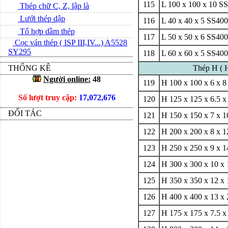
115
L 100 x 100 x 10 S
Thép chữ C, Z, lập là
Lưới thép dập
116
L 40 x 40 x 5 SS400
Tổ hợp dầm thép
117
L 50 x 50 x 6 SS400
Cọc ván thép ( ISP III,IV...) A5528
SY295
118
L 60 x 60 x 5 SS400
THỐNG KÊ
Thép H ( 
Người online:
48
119
H 100 x 100 x 6 x 
Số lượt truy cập:
17,072,676
120
H 125 x 125 x 6.5 x
ĐỐI TÁC
121
H 150 x 150 x 7 x 
122
H 200 x 200 x 8 x 1
123
H 250 x 250 x 9 x 1
124
H 300 x 300 x 10 x 
125
H 350 x 350 x 12 x
126
H 400 x 400 x 13 x
127
H 175 x 175 x 7.5 x