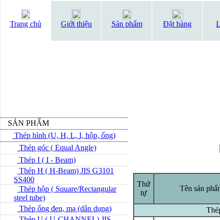
Trang chủ
Giới thiệu
Sản phẩm
Đặt hàng
L
SẢN PHẨM
Thép hình (U, H, L, I, hộp, ống)
Thép góc ( Equal Angle)
Thép I ( I - Beam)
Thép H ( H-Beam) JIS G3101
SS400
Thứ
Tên sản phẩ
Thép hộp ( Square/Rectangular
tự
steel tube)
Thép ống đen, mạ (dân dụng)
Thép
Thép U ( U-CHANNEL) JIS