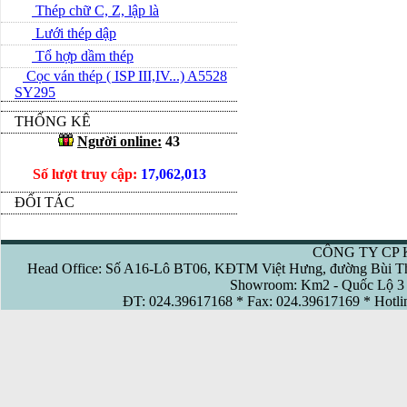
Thép chữ C, Z, lập là
Lưới thép dập
Tổ hợp dầm thép
Cọc ván thép ( ISP III,IV...) A5528
SY295
THỐNG KÊ
Người online:
43
Số lượt truy cập:
17,062,013
ĐỐI TÁC
CÔNG TY CP 
Head Office: Số A16-Lô BT06, KĐTM Việt Hưng, đường Bùi Th
Showroom: Km2 - Quốc Lộ 3 
ĐT: 024.39617168 * Fax: 024.39617169 * Hotl