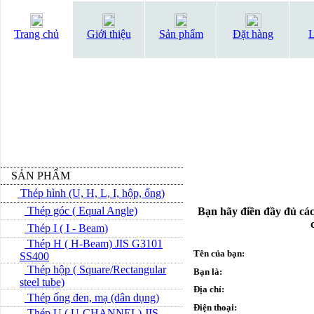
Trang chủ
Giới thiệu
Sản phẩm
Đặt hàng
L
SẢN PHẨM
Thép hình (U, H, L, I, hộp, ống)
Thép góc ( Equal Angle)
Bạn hãy điền đầy đủ các
Thép I ( I - Beam)
Thép H ( H-Beam) JIS G3101
Tên của bạn:
SS400
Thép hộp ( Square/Rectangular
Bạn là:
steel tube)
Địa chỉ:
Thép ống đen, mạ (dân dụng)
Điện thoại:
Thép U ( U-CHANNEL) JIS