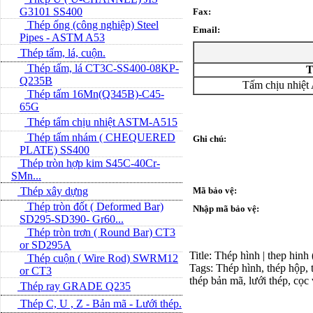
G3101 SS400
Fax:
Thép ống (công nghiệp) Steel
Email:
Pipes - ASTM A53
Thép tấm, lá, cuộn.
Thép tấm, lá CT3C-SS400-08KP-
T
Q235B
Tấm chịu nhiệ
Thép tấm 16Mn(Q345B)-C45-
65G
Thép tấm chịu nhiệt ASTM-A515
Thép tấm nhám ( CHEQUERED
Ghi chú:
PLATE) SS400
Thép tròn hợp kim S45C-40Cr-
SMn...
Thép xây dựng
Mã bảo vệ:
Thép tròn đốt ( Deformed Bar)
Nhập mã bảo vệ:
SD295-SD390- Gr60...
Thép tròn trơn ( Round Bar) CT3
or SD295A
Title: Thép hình | thep hinh
Thép cuộn ( Wire Rod) SWRM12
Tags: Thép hình, thép hộp, t
or CT3
thép bản mã, lưới thép, cọc
Thép ray GRADE Q235
Thép C, U , Z - Bản mã - L­ưới thép.