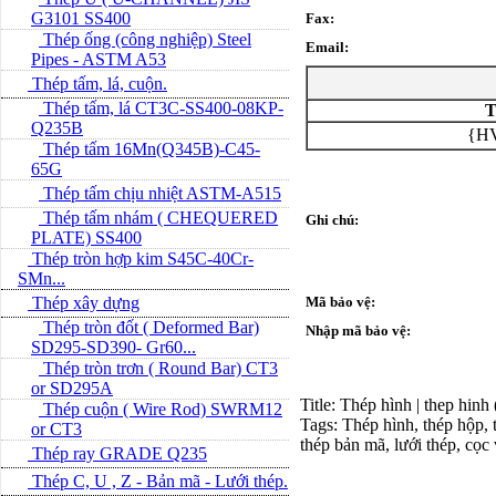
G3101 SS400
Fax:
Thép ống (công nghiệp) Steel
Email:
Pipes - ASTM A53
Thép tấm, lá, cuộn.
Thép tấm, lá CT3C-SS400-08KP-
T
Q235B
{HV
Thép tấm 16Mn(Q345B)-C45-
65G
Thép tấm chịu nhiệt ASTM-A515
Thép tấm nhám ( CHEQUERED
Ghi chú:
PLATE) SS400
Thép tròn hợp kim S45C-40Cr-
SMn...
Thép xây dựng
Mã bảo vệ:
Thép tròn đốt ( Deformed Bar)
Nhập mã bảo vệ:
SD295-SD390- Gr60...
Thép tròn trơn ( Round Bar) CT3
or SD295A
Title: Thép hình | thep hinh
Thép cuộn ( Wire Rod) SWRM12
Tags: Thép hình, thép hộp, t
or CT3
thép bản mã, lưới thép, cọc
Thép ray GRADE Q235
Thép C, U , Z - Bản mã - L­ưới thép.