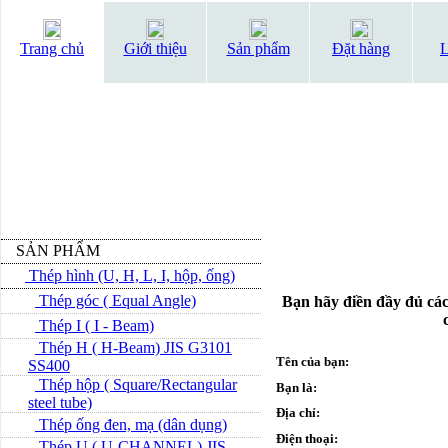
Trang chủ
Giới thiệu
Sản phẩm
Đặt hàng
L
SẢN PHẨM
Thép hình (U, H, L, I, hộp, ống)
Thép góc ( Equal Angle)
Bạn hãy điền đầy đủ các
Thép I ( I - Beam)
Thép H ( H-Beam) JIS G3101
Tên của bạn:
SS400
Thép hộp ( Square/Rectangular
Bạn là:
steel tube)
Địa chỉ:
Thép ống đen, mạ (dân dụng)
Điện thoại:
Thép U ( U-CHANNEL) JIS