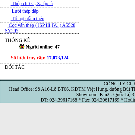
Thép chữ C, Z, lập là
Lưới thép dập
Tổ hợp dầm thép
Cọc ván thép ( ISP III,IV...) A5528
SY295
THỐNG KÊ
Người online:
47
Số lượt truy cập:
17,073,124
ĐỐI TÁC
CÔNG TY CP 
Head Office: Số A16-Lô BT06, KĐTM Việt Hưng, đường Bùi Th
Showroom: Km2 - Quốc Lộ 3 
ĐT: 024.39617168 * Fax: 024.39617169 * Hotl