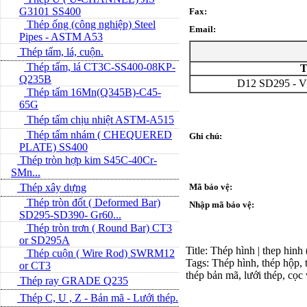
G3101 SS400
Fax:
Thép ống (công nghiệp) Steel
Email:
Pipes - ASTM A53
Thép tấm, lá, cuộn.
Thép tấm, lá CT3C-SS400-08KP-
T
Q235B
D12 SD295 - VP
Thép tấm 16Mn(Q345B)-C45-
65G
Thép tấm chịu nhiệt ASTM-A515
Thép tấm nhám ( CHEQUERED
Ghi chú:
PLATE) SS400
Thép tròn hợp kim S45C-40Cr-
SMn...
Thép xây dựng
Mã bảo vệ:
Thép tròn đốt ( Deformed Bar)
Nhập mã bảo vệ:
SD295-SD390- Gr60...
Thép tròn trơn ( Round Bar) CT3
or SD295A
Title: Thép hình | thep hinh
Thép cuộn ( Wire Rod) SWRM12
Tags: Thép hình, thép hộp, t
or CT3
thép bản mã, lưới thép, cọc
Thép ray GRADE Q235
Thép C, U , Z - Bản mã - L­ưới thép.