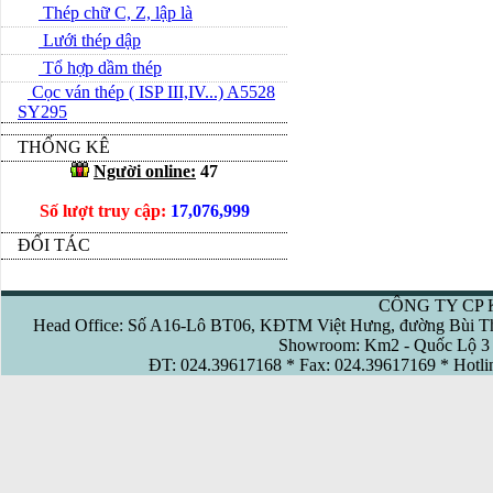
Thép chữ C, Z, lập là
Lưới thép dập
Tổ hợp dầm thép
Cọc ván thép ( ISP III,IV...) A5528
SY295
THỐNG KÊ
Người online:
47
Số lượt truy cập:
17,076,999
ĐỐI TÁC
CÔNG TY CP 
Head Office: Số A16-Lô BT06, KĐTM Việt Hưng, đường Bùi Th
Showroom: Km2 - Quốc Lộ 3 
ĐT: 024.39617168 * Fax: 024.39617169 * Hotl