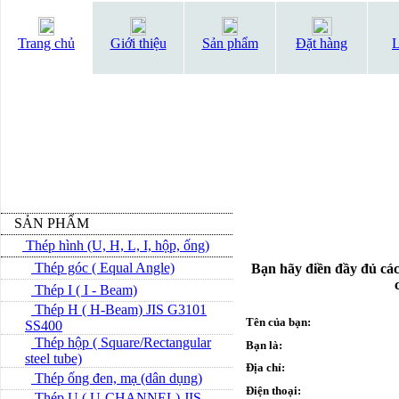
Trang chủ
Giới thiệu
Sản phẩm
Đặt hàng
L
SẢN PHẨM
Thép hình (U, H, L, I, hộp, ống)
Thép góc ( Equal Angle)
Bạn hãy điền đầy đủ các
Thép I ( I - Beam)
Thép H ( H-Beam) JIS G3101
Tên của bạn:
SS400
Thép hộp ( Square/Rectangular
Bạn là:
steel tube)
Địa chỉ:
Thép ống đen, mạ (dân dụng)
Điện thoại:
Thép U ( U-CHANNEL) JIS