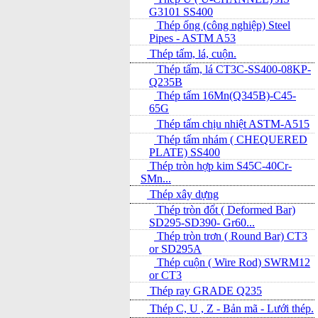
G3101 SS400
Thép ống (công nghiệp) Steel
Pipes - ASTM A53
Thép tấm, lá, cuộn.
Thép tấm, lá CT3C-SS400-08KP-
Q235B
Thép tấm 16Mn(Q345B)-C45-
65G
Thép tấm chịu nhiệt ASTM-A515
Thép tấm nhám ( CHEQUERED
PLATE) SS400
Thép tròn hợp kim S45C-40Cr-
SMn...
Thép xây dựng
Thép tròn đốt ( Deformed Bar)
SD295-SD390- Gr60...
Thép tròn trơn ( Round Bar) CT3
or SD295A
Thép cuộn ( Wire Rod) SWRM12
or CT3
Thép ray GRADE Q235
Thép C, U , Z - Bản mã - L­ưới thép.