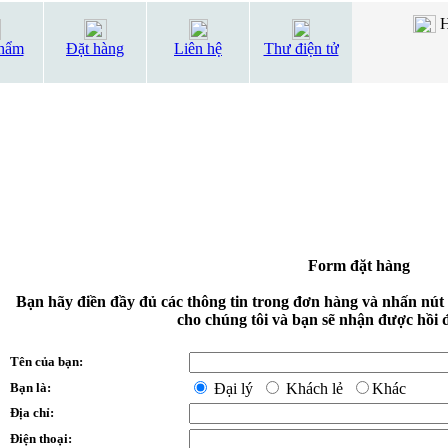
H
hẩm
Đặt hàng
Liên hệ
Thư điện tử
Form đặt hàng
Bạn hãy điền đầy đủ các thông tin trong đơn hàng và nhấn nút
cho chúng tôi và bạn sẽ nhận được hồi 
Tên của bạn:
Bạn là:
Đại lý
Khách lẻ
Khác
Địa chỉ:
Điện thoại: