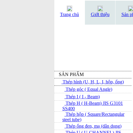
Trang chủ
Giới thiệu
Sản p
SẢN PHẨM
Thép hình (U, H, L, I, hộp, ống)
Thép góc ( Equal Angle)
Thép I ( I - Beam)
Thép H ( H-Beam) JIS G3101
SS400
Thép hộp ( Square/Rectangular
steel tube)
Thép ống đen, mạ (dân dụng)
Thép U ( U-CHANNEL) JIS