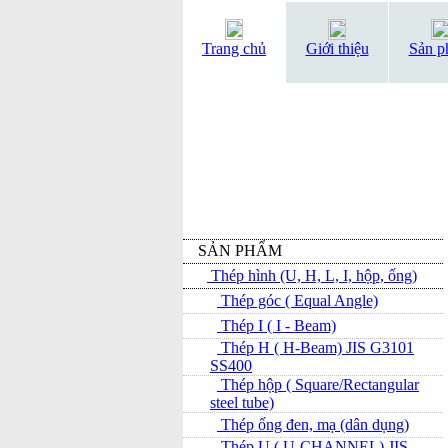
Trang chủ
Giới thiệu
Sản p
SẢN PHẨM
Thép hình (U, H, L, I, hộp, ống)
Thép góc ( Equal Angle)
Thép I ( I - Beam)
Thép H ( H-Beam) JIS G3101
SS400
Thép hộp ( Square/Rectangular
steel tube)
Thép ống đen, mạ (dân dụng)
Thép U ( U-CHANNEL) JIS