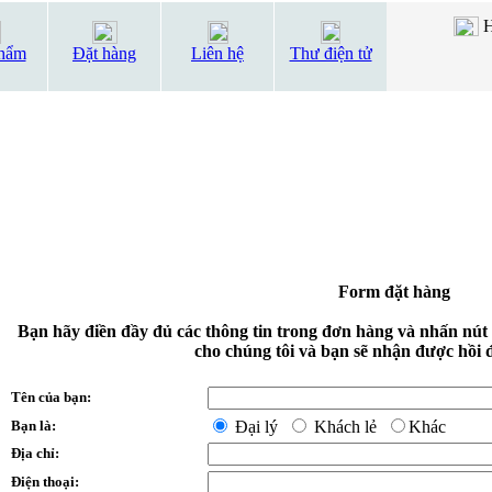
H
hẩm
Đặt hàng
Liên hệ
Thư điện tử
Form đặt hàng
Bạn hãy điền đầy đủ các thông tin trong đơn hàng và nhấn nút
cho chúng tôi và bạn sẽ nhận được hồi 
Tên của bạn:
Bạn là:
Đại lý
Khách lẻ
Khác
Địa chỉ:
Điện thoại: