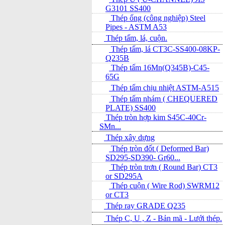
G3101 SS400
Thép ống (công nghiệp) Steel
Pipes - ASTM A53
Thép tấm, lá, cuộn.
Thép tấm, lá CT3C-SS400-08KP-
Q235B
Thép tấm 16Mn(Q345B)-C45-
65G
Thép tấm chịu nhiệt ASTM-A515
Thép tấm nhám ( CHEQUERED
PLATE) SS400
Thép tròn hợp kim S45C-40Cr-
SMn...
Thép xây dựng
Thép tròn đốt ( Deformed Bar)
SD295-SD390- Gr60...
Thép tròn trơn ( Round Bar) CT3
or SD295A
Thép cuộn ( Wire Rod) SWRM12
or CT3
Thép ray GRADE Q235
Thép C, U , Z - Bản mã - L­ưới thép.