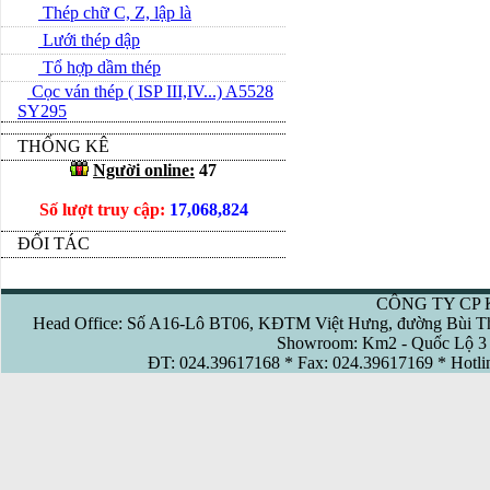
Thép chữ C, Z, lập là
Lưới thép dập
Tổ hợp dầm thép
Cọc ván thép ( ISP III,IV...) A5528
SY295
THỐNG KÊ
Người online:
47
Số lượt truy cập:
17,068,824
ĐỐI TÁC
CÔNG TY CP 
Head Office: Số A16-Lô BT06, KĐTM Việt Hưng, đường Bùi Th
Showroom: Km2 - Quốc Lộ 3 
ĐT: 024.39617168 * Fax: 024.39617169 * Hotl