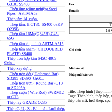
G3101 SS400
Fax:
Thép ống (công nghiệp) Steel
Email:
Pipes - ASTM A53
Thép tấm, lá, cuộn.
Thép tấm, lá CT3C-SS400-08KP-
T
Q235B
{HV
Thép tấm 16Mn(Q345B)-C45-
65G
Thép tấm chịu nhiệt ASTM-A515
Thép tấm nhám ( CHEQUERED
Ghi chú:
PLATE) SS400
Thép tròn hợp kim S45C-40Cr-
SMn...
Thép xây dựng
Mã bảo vệ:
Thép tròn đốt ( Deformed Bar)
Nhập mã bảo vệ:
SD295-SD390- Gr60...
Thép tròn trơn ( Round Bar) CT3
or SD295A
Title: Thép hình | thep hinh
Thép cuộn ( Wire Rod) SWRM12
Tags: Thép hình, thép hộp, t
or CT3
thép bản mã, lưới thép, cọc
Thép ray GRADE Q235
Thép C, U , Z - Bản mã - L­ưới thép.