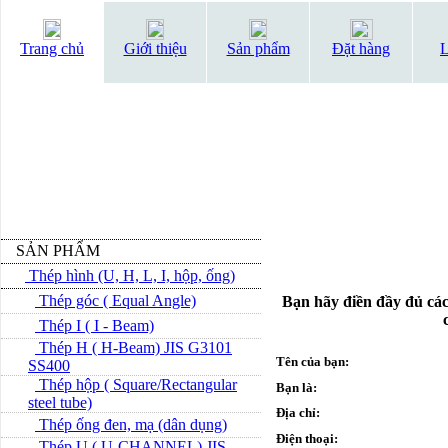
Trang chủ
Giới thiệu
Sản phẩm
Đặt hàng
L
SẢN PHẨM
Thép hình (U, H, L, I, hộp, ống)
Thép góc ( Equal Angle)
Bạn hãy điền đầy đủ các
Thép I ( I - Beam)
Thép H ( H-Beam) JIS G3101
Tên của bạn:
SS400
Thép hộp ( Square/Rectangular
Bạn là:
steel tube)
Địa chỉ:
Thép ống đen, mạ (dân dụng)
Điện thoại:
Thép U ( U-CHANNEL) JIS