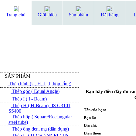
Trang chủ
Giới thiệu
Sản phẩm
Đặt hàng
L
SẢN PHẨM
Thép hình (U, H, L, I, hộp, ống)
Thép góc ( Equal Angle)
Bạn hãy điền đầy đủ các
Thép I ( I - Beam)
Thép H ( H-Beam) JIS G3101
Tên của bạn:
SS400
Thép hộp ( Square/Rectangular
Bạn là:
steel tube)
Địa chỉ:
Thép ống đen, mạ (dân dụng)
Điện thoại:
Thép U ( U-CHANNEL) JIS