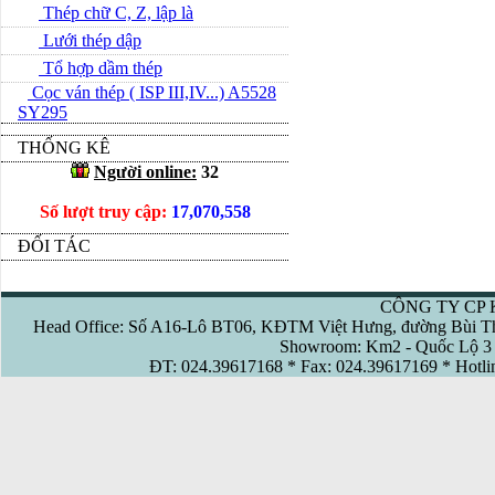
Thép chữ C, Z, lập là
Lưới thép dập
Tổ hợp dầm thép
Cọc ván thép ( ISP III,IV...) A5528
SY295
THỐNG KÊ
Người online:
32
Số lượt truy cập:
17,070,558
ĐỐI TÁC
CÔNG TY CP 
Head Office: Số A16-Lô BT06, KĐTM Việt Hưng, đường Bùi Th
Showroom: Km2 - Quốc Lộ 3 
ĐT: 024.39617168 * Fax: 024.39617169 * Hotl