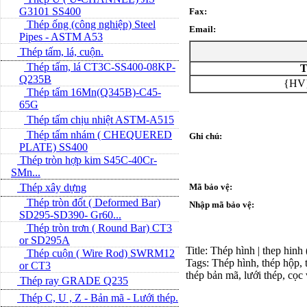
G3101 SS400
Fax:
Thép ống (công nghiệp) Steel
Email:
Pipes - ASTM A53
Thép tấm, lá, cuộn.
Thép tấm, lá CT3C-SS400-08KP-
T
Q235B
{HV}
Thép tấm 16Mn(Q345B)-C45-
65G
Thép tấm chịu nhiệt ASTM-A515
Thép tấm nhám ( CHEQUERED
Ghi chú:
PLATE) SS400
Thép tròn hợp kim S45C-40Cr-
SMn...
Thép xây dựng
Mã bảo vệ:
Thép tròn đốt ( Deformed Bar)
Nhập mã bảo vệ:
SD295-SD390- Gr60...
Thép tròn trơn ( Round Bar) CT3
or SD295A
Title: Thép hình | thep hinh
Thép cuộn ( Wire Rod) SWRM12
Tags: Thép hình, thép hộp, t
or CT3
thép bản mã, lưới thép, cọc
Thép ray GRADE Q235
Thép C, U , Z - Bản mã - L­ưới thép.