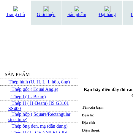
Trang chủ
Giới thiệu
Sản phẩm
Đặt hàng
L
SẢN PHẨM
Thép hình (U, H, L, I, hộp, ống)
Thép góc ( Equal Angle)
Bạn hãy điền đầy đủ các
Thép I ( I - Beam)
Thép H ( H-Beam) JIS G3101
Tên của bạn:
SS400
Thép hộp ( Square/Rectangular
Bạn là:
steel tube)
Địa chỉ:
Thép ống đen, mạ (dân dụng)
Điện thoại:
Thép U ( U-CHANNEL) JIS