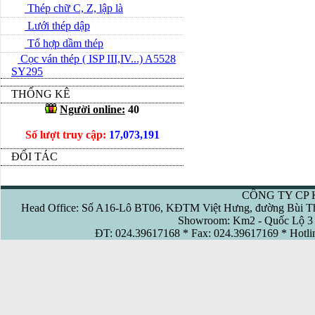
Thép chữ C, Z, lập là
Lưới thép dập
Tổ hợp dầm thép
Cọc ván thép ( ISP III,IV...) A5528
SY295
THỐNG KÊ
Người online:
40
Số lượt truy cập:
17,073,191
ĐỐI TÁC
CÔNG TY CP 
Head Office: Số A16-Lô BT06, KĐTM Việt Hưng, đường Bùi Th
Showroom: Km2 - Quốc Lộ 3 
ĐT: 024.39617168 * Fax: 024.39617169 * Hotl