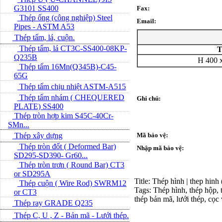
G3101 SS400
Fax:
Thép ống (công nghiệp) Steel
Email:
Pipes - ASTM A53
Thép tấm, lá, cuộn.
Thép tấm, lá CT3C-SS400-08KP-
T
Q235B
H 400 x
Thép tấm 16Mn(Q345B)-C45-
65G
Thép tấm chịu nhiệt ASTM-A515
Thép tấm nhám ( CHEQUERED
Ghi chú:
PLATE) SS400
Thép tròn hợp kim S45C-40Cr-
SMn...
Thép xây dựng
Mã bảo vệ:
Thép tròn đốt ( Deformed Bar)
Nhập mã bảo vệ:
SD295-SD390- Gr60...
Thép tròn trơn ( Round Bar) CT3
or SD295A
Title: Thép hình | thep hinh
Thép cuộn ( Wire Rod) SWRM12
Tags: Thép hình, thép hộp, t
or CT3
thép bản mã, lưới thép, cọc
Thép ray GRADE Q235
Thép C, U , Z - Bản mã - L­ưới thép.