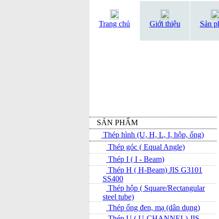
Trang chủ
Giới thiệu
Sản p
SẢN PHẨM
Thép hình (U, H, L, I, hộp, ống)
Thép góc ( Equal Angle)
Thép I ( I - Beam)
Thép H ( H-Beam) JIS G3101
SS400
Thép hộp ( Square/Rectangular
steel tube)
Thép ống đen, mạ (dân dụng)
Thép U ( U-CHANNEL) JIS