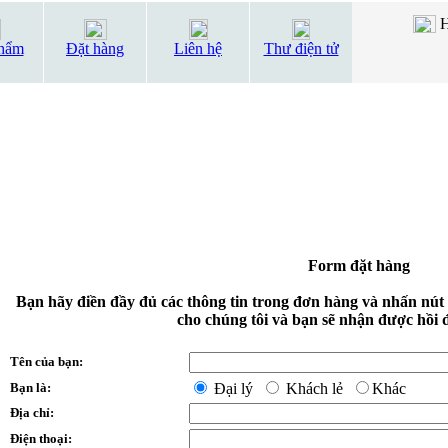
H
hẩm
Đặt hàng
Liên hệ
Thư điện tử
Form đặt hàng
Bạn hãy điền đầy đủ các thông tin trong đơn hàng và nhấn nút
cho chúng tôi và bạn sẽ nhận được hồi 
Tên của bạn:
Bạn là:
Đại lý
Khách lẻ
Khác
Địa chỉ:
Điện thoại: