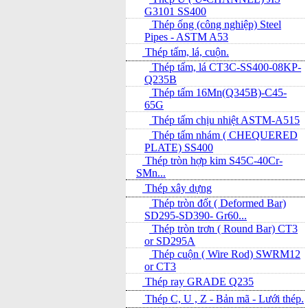
G3101 SS400
Thép ống (công nghiệp) Steel
Pipes - ASTM A53
Thép tấm, lá, cuộn.
Thép tấm, lá CT3C-SS400-08KP-
Q235B
Thép tấm 16Mn(Q345B)-C45-
65G
Thép tấm chịu nhiệt ASTM-A515
Thép tấm nhám ( CHEQUERED
PLATE) SS400
Thép tròn hợp kim S45C-40Cr-
SMn...
Thép xây dựng
Thép tròn đốt ( Deformed Bar)
SD295-SD390- Gr60...
Thép tròn trơn ( Round Bar) CT3
or SD295A
Thép cuộn ( Wire Rod) SWRM12
or CT3
Thép ray GRADE Q235
Thép C, U , Z - Bản mã - L­ưới thép.