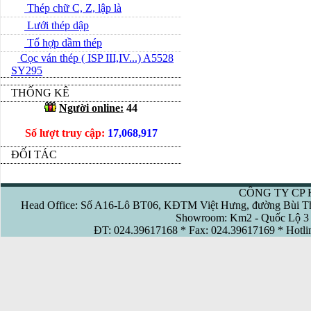
Thép chữ C, Z, lập là
Lưới thép dập
Tổ hợp dầm thép
Cọc ván thép ( ISP III,IV...) A5528
SY295
THỐNG KÊ
Người online:
44
Số lượt truy cập:
17,068,917
ĐỐI TÁC
CÔNG TY CP 
Head Office: Số A16-Lô BT06, KĐTM Việt Hưng, đường Bùi Th
Showroom: Km2 - Quốc Lộ 3 
ĐT: 024.39617168 * Fax: 024.39617169 * Hotl