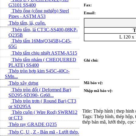
G3101 SS400
Fax:
Thép ống (công nghiệp) Steel
Email:
Pipes - ASTM A53
Thép tấm, lá, cuộn.
Thép tấm, lá CT3C-SS400-08KP-
T
Q235B
L 120 x
Thép tấm 16Mn(Q345B)-C45-
65G
Thép tấm chịu nhiệt ASTM-A515
Thép tấm nhám ( CHEQUERED
Ghi chú:
PLATE) SS400
Thép tròn hợp kim S45C-40Cr-
SMn...
Thép xây dựng
Mã bảo vệ:
Thép tròn đốt ( Deformed Bar)
Nhập mã bảo vệ:
SD295-SD390- Gr60...
Thép tròn trơn ( Round Bar) CT3
or SD295A
Title: Thép hình | thep hinh
Thép cuộn ( Wire Rod) SWRM12
Tags: Thép hình, thép hộp, t
or CT3
thép bản mã, lưới thép, cọc
Thép ray GRADE Q235
Thép C, U , Z - Bản mã - L­ưới thép.