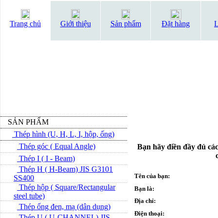
Trang chủ
Giới thiệu
Sản phẩm
Đặt hàng
L
SẢN PHẨM
Thép hình (U, H, L, I, hộp, ống)
Thép góc ( Equal Angle)
Bạn hãy điền đầy đủ các
Thép I ( I - Beam)
Thép H ( H-Beam) JIS G3101
Tên của bạn:
SS400
Thép hộp ( Square/Rectangular
Bạn là:
steel tube)
Địa chỉ:
Thép ống đen, mạ (dân dụng)
Điện thoại:
Thép U ( U-CHANNEL) JIS