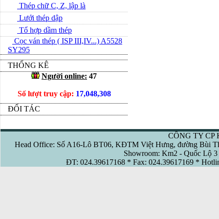
Thép chữ C, Z, lập là
Lưới thép dập
Tổ hợp dầm thép
Cọc ván thép ( ISP III,IV...) A5528
SY295
THỐNG KÊ
Người online:
47
Số lượt truy cập:
17,048,308
ĐỐI TÁC
CÔNG TY CP 
Head Office: Số A16-Lô BT06, KĐTM Việt Hưng, đường Bùi Th
Showroom: Km2 - Quốc Lộ 3 
ĐT: 024.39617168 * Fax: 024.39617169 * Hotl