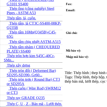
G3101 SS400
Fax:
Thép ống (công nghiệp) Steel
Email:
Pipes - ASTM A53
Thép tấm, lá, cuộn.
Thép tấm, lá CT3C-SS400-08KP-
Q235B
Thép tấm 16Mn(Q345B)-C45-
Ghi chú:
65G
Thép tấm chịu nhiệt ASTM-A515
Thép tấm nhám ( CHEQUERED
Mã bảo vệ:
PLATE) SS400
Thép tròn hợp kim S45C-40Cr-
Nhập mã bảo vệ:
SMn...
Thép xây dựng
Thép tròn đốt ( Deformed Bar)
Title: Thép hình | thep hinh
SD295-SD390- Gr60...
Tags: Thép hình, thép hộp, t
Thép tròn trơn ( Round Bar) CT3
thép bản mã, lưới thép, cọc
or SD295A
Thép cuộn ( Wire Rod) SWRM12
or CT3
Thép ray GRADE Q235
Thép C, U , Z - Bản mã - L­ưới thép.