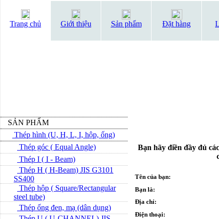
Trang chủ
Giới thiệu
Sản phẩm
Đặt hàng
L
SẢN PHẨM
Thép hình (U, H, L, I, hộp, ống)
Thép góc ( Equal Angle)
Bạn hãy điền đầy đủ các
Thép I ( I - Beam)
Thép H ( H-Beam) JIS G3101
Tên của bạn:
SS400
Thép hộp ( Square/Rectangular
Bạn là:
steel tube)
Địa chỉ:
Thép ống đen, mạ (dân dụng)
Điện thoại:
Thép U ( U-CHANNEL) JIS