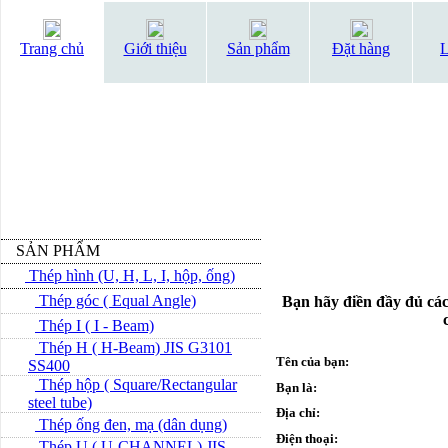
Trang chủ
Giới thiệu
Sản phẩm
Đặt hàng
L
SẢN PHẨM
Thép hình (U, H, L, I, hộp, ống)
Thép góc ( Equal Angle)
Bạn hãy điền đầy đủ các
Thép I ( I - Beam)
Thép H ( H-Beam) JIS G3101
Tên của bạn:
SS400
Thép hộp ( Square/Rectangular
Bạn là:
steel tube)
Địa chỉ:
Thép ống đen, mạ (dân dụng)
Điện thoại:
Thép U ( U-CHANNEL) JIS