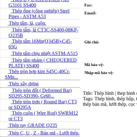
G3101 SS400
Fax:
Thép ống (công nghiệp) Steel
Email:
Pipes - ASTM A53
Thép tấm, lá, cuộn.
Thép tấm, lá CT3C-SS400-08KP-
Q235B
Thép tấm 16Mn(Q345B)-C45-
Ghi chú:
65G
Thép tấm chịu nhiệt ASTM-A515
Thép tấm nhám ( CHEQUERED
Mã bảo vệ:
PLATE) SS400
Thép tròn hợp kim S45C-40Cr-
Nhập mã bảo vệ:
SMn...
Thép xây dựng
Thép tròn đốt ( Deformed Bar)
Title: Thép hình | thep hinh
SD295-SD390- Gr60...
Tags: Thép hình, thép hộp, t
Thép tròn trơn ( Round Bar) CT3
thép bản mã, lưới thép, cọc
or SD295A
Thép cuộn ( Wire Rod) SWRM12
or CT3
Thép ray GRADE Q235
Thép C, U , Z - Bản mã - L­ưới thép.