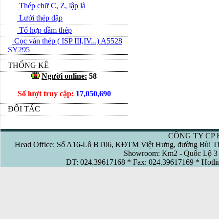
Thép chữ C, Z, lập là
Lưới thép dập
Tổ hợp dầm thép
Cọc ván thép ( ISP III,IV...) A5528
SY295
THỐNG KÊ
Người online:
58
Số lượt truy cập:
17,050,690
ĐỐI TÁC
CÔNG TY CP 
Head Office: Số A16-Lô BT06, KĐTM Việt Hưng, đường Bùi Th
Showroom: Km2 - Quốc Lộ 3 
ĐT: 024.39617168 * Fax: 024.39617169 * Hotl