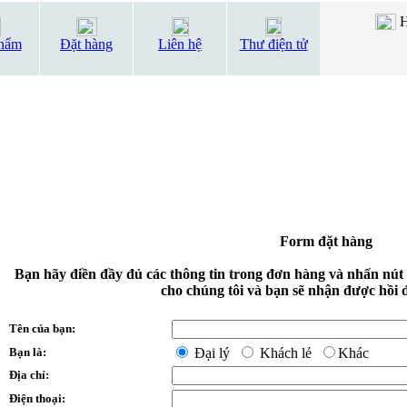
H
hẩm
Đặt hàng
Liên hệ
Thư điện tử
Form đặt hàng
Bạn hãy điền đầy đủ các thông tin trong đơn hàng và nhấn nút
cho chúng tôi và bạn sẽ nhận được hồi 
Tên của bạn:
Bạn là:
Đại lý
Khách lẻ
Khác
Địa chỉ:
Điện thoại: