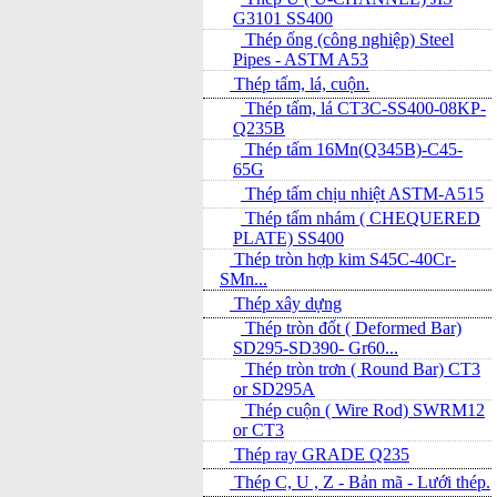
G3101 SS400
Thép ống (công nghiệp) Steel
Pipes - ASTM A53
Thép tấm, lá, cuộn.
Thép tấm, lá CT3C-SS400-08KP-
Q235B
Thép tấm 16Mn(Q345B)-C45-
65G
Thép tấm chịu nhiệt ASTM-A515
Thép tấm nhám ( CHEQUERED
PLATE) SS400
Thép tròn hợp kim S45C-40Cr-
SMn...
Thép xây dựng
Thép tròn đốt ( Deformed Bar)
SD295-SD390- Gr60...
Thép tròn trơn ( Round Bar) CT3
or SD295A
Thép cuộn ( Wire Rod) SWRM12
or CT3
Thép ray GRADE Q235
Thép C, U , Z - Bản mã - L­ưới thép.