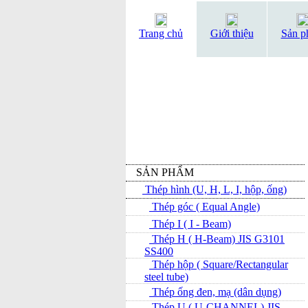
Trang chủ
Giới thiệu
Sản p
SẢN PHẨM
Thép hình (U, H, L, I, hộp, ống)
Thép góc ( Equal Angle)
Thép I ( I - Beam)
Thép H ( H-Beam) JIS G3101
SS400
Thép hộp ( Square/Rectangular
steel tube)
Thép ống đen, mạ (dân dụng)
Thép U ( U-CHANNEL) JIS