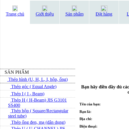
Trang chủ
Giới thiệu
Sản phẩm
Đặt hàng
L
SẢN PHẨM
Thép hình (U, H, L, I, hộp, ống)
Thép góc ( Equal Angle)
Bạn hãy điền đầy đủ các
Thép I ( I - Beam)
Thép H ( H-Beam) JIS G3101
Tên của bạn:
SS400
Thép hộp ( Square/Rectangular
Bạn là:
steel tube)
Địa chỉ:
Thép ống đen, mạ (dân dụng)
Điện thoại:
Thép U ( U-CHANNEL) JIS