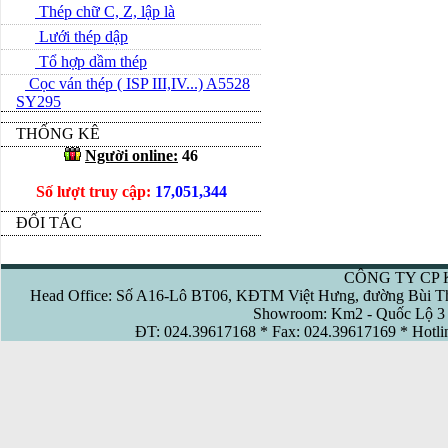
Thép chữ C, Z, lập là
Lưới thép dập
Tổ hợp dầm thép
Cọc ván thép ( ISP III,IV...) A5528
SY295
THỐNG KÊ
Người online:
46
Số lượt truy cập:
17,051,344
ĐỐI TÁC
CÔNG TY CP 
Head Office: Số A16-Lô BT06, KĐTM Việt Hưng, đường Bùi Th
Showroom: Km2 - Quốc Lộ 3 
ĐT: 024.39617168 * Fax: 024.39617169 * Hotl