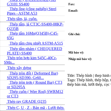
G3101 SS400
Fax:
Thép ống (công nghiệp) Steel
Email:
Pipes - ASTM A53
Thép tấm, lá, cuộn.
Thép tấm, lá CT3C-SS400-08KP-
Q235B
Thép tấm 16Mn(Q345B)-C45-
Ghi chú:
65G
Thép tấm chịu nhiệt ASTM-A515
Thép tấm nhám ( CHEQUERED
Mã bảo vệ:
PLATE) SS400
Thép tròn hợp kim S45C-40Cr-
Nhập mã bảo vệ:
SMn...
Thép xây dựng
Thép tròn đốt ( Deformed Bar)
Title: Thép hình | thep hinh
SD295-SD390- Gr60...
Tags: Thép hình, thép hộp, t
Thép tròn trơn ( Round Bar) CT3
thép bản mã, lưới thép, cọc
or SD295A
Thép cuộn ( Wire Rod) SWRM12
or CT3
Thép ray GRADE Q235
Thép C, U , Z - Bản mã - L­ưới thép.