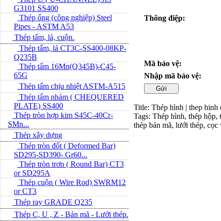
G3101 SS400
Thép ống (công nghiệp) Steel
Thông điệp:
Pipes - ASTM A53
Thép tấm, lá, cuộn.
Thép tấm, lá CT3C-SS400-08KP-
Q235B
Mã bảo vệ:
Thép tấm 16Mn(Q345B)-C45-
65G
Nhập mã bảo vệ:
Thép tấm chịu nhiệt ASTM-A515
Thép tấm nhám ( CHEQUERED
PLATE) SS400
Title: Thép hình | thep hinh
Thép tròn hợp kim S45C-40Cr-
Tags: Thép hình, thép hộp, t
SMn...
thép bản mã, lưới thép, cọc
Thép xây dựng
Thép tròn đốt ( Deformed Bar)
SD295-SD390- Gr60...
Thép tròn trơn ( Round Bar) CT3
or SD295A
Thép cuộn ( Wire Rod) SWRM12
or CT3
Thép ray GRADE Q235
Thép C, U , Z - Bản mã - L­ưới thép.