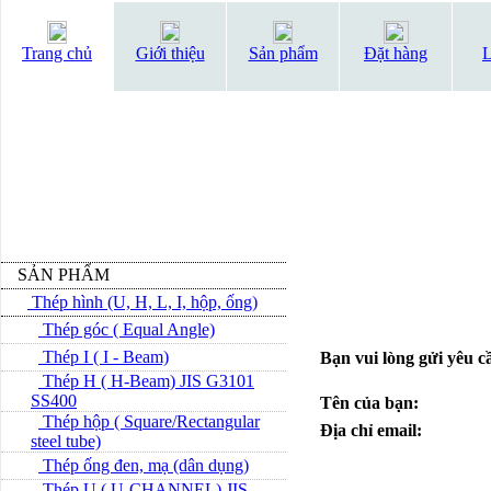
Trang chủ
Giới thiệu
Sản phẩm
Đặt hàng
L
SẢN PHẨM
Thép hình (U, H, L, I, hộp, ống)
Thép góc ( Equal Angle)
Thép I ( I - Beam)
Bạn vui lòng gửi yêu 
Thép H ( H-Beam) JIS G3101
SS400
Tên của bạn:
Thép hộp ( Square/Rectangular
Địa chỉ email:
steel tube)
Thép ống đen, mạ (dân dụng)
Thép U ( U-CHANNEL) JIS