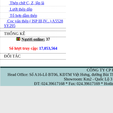
Thép chữ C, Z, lập là
Lưới thép dập
Tổ hợp dầm thép
Cọc ván thép ( ISP III,IV...) A5528
SY295
THỐNG KÊ
Người online:
37
Số lượt truy cập:
17,053,564
ĐỐI TÁC
CÔNG TY CP 
Head Office: Số A16-Lô BT06, KĐTM Việt Hưng, đường Bùi Th
Showroom: Km2 - Quốc Lộ 3 
ĐT: 024.39617168 * Fax: 024.39617169 * Hotl