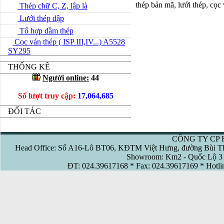
thép bản mã, lưới thép, cọc
Thép chữ C, Z, lập là
Lưới thép dập
Tổ hợp dầm thép
Cọc ván thép ( ISP III,IV...) A5528
SY295
THỐNG KÊ
Người online:
44
Số lượt truy cập:
17,064,685
ĐỐI TÁC
CÔNG TY CP 
Head Office: Số A16-Lô BT06, KĐTM Việt Hưng, đường Bùi Th
Showroom: Km2 - Quốc Lộ 3 
ĐT: 024.39617168 * Fax: 024.39617169 * Hotl