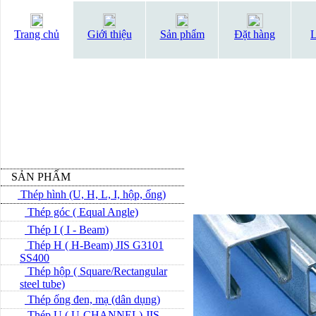
Trang chủ
Giới thiệu
Sản phẩm
Đặt hàng
L
SẢN PHẨM
Thép hình (U, H, L, I, hộp, ống)
Thép góc ( Equal Angle)
Thép I ( I - Beam)
Thép H ( H-Beam) JIS G3101
SS400
Thép hộp ( Square/Rectangular
steel tube)
Thép ống đen, mạ (dân dụng)
Thép U ( U-CHANNEL) JIS