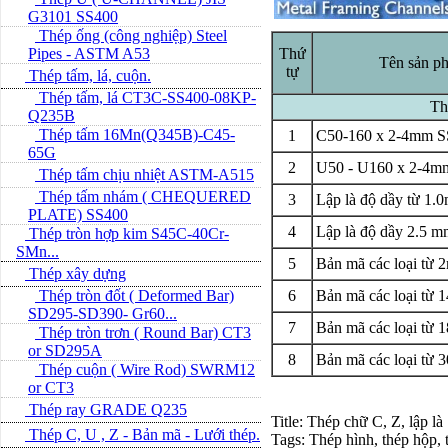
G3101 SS400
Thép ống (công nghiệp) Steel
Pipes - ASTM A53
Thứ
Tên sản p
tự
Thép tấm, lá, cuộn.
Thép tấm, lá CT3C-SS400-08KP-
Thé
Q235B
Thép tấm 16Mn(Q345B)-C45-
1
C50-160 x 2-4mm S
65G
2
U50 - U160 x 2-4m
Thép tấm chịu nhiệt ASTM-A515
Thép tấm nhám ( CHEQUERED
3
Lập là độ dầy từ 1
PLATE) SS400
4
Lập là độ dầy 2.5
Thép tròn hợp kim S45C-40Cr-
SMn...
5
Bản mã các loại t
Thép xây dựng
Thép tròn đốt ( Deformed Bar)
6
Bản mã các loại t
SD295-SD390- Gr60...
7
Bản mã các loại t
Thép tròn trơn ( Round Bar) CT3
or SD295A
8
Bản mã các loại t
Thép cuộn ( Wire Rod) SWRM12
or CT3
Thép ray GRADE Q235
Title: Thép chữ C, Z, lập là
Thép C, U , Z - Bản mã - L­ưới thép.
Tags: Thép hình, thép hộp, t