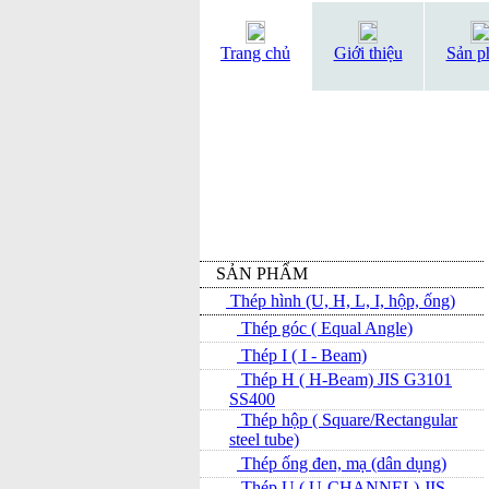
Trang chủ
Giới thiệu
Sản p
SẢN PHẨM
Thép hình (U, H, L, I, hộp, ống)
Thép góc ( Equal Angle)
Thép I ( I - Beam)
Thép H ( H-Beam) JIS G3101
SS400
Thép hộp ( Square/Rectangular
steel tube)
Thép ống đen, mạ (dân dụng)
Thép U ( U-CHANNEL) JIS