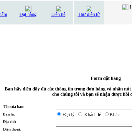
H
hẩm
Đặt hàng
Liên hệ
Thư điện tử
Form đặt hàng
Bạn hãy điền đầy đủ các thông tin trong đơn hàng và nhấn nút
cho chúng tôi và bạn sẽ nhận được hồi 
Tên của bạn:
Bạn là:
Đại lý
Khách lẻ
Khác
Địa chỉ:
Điện thoại: