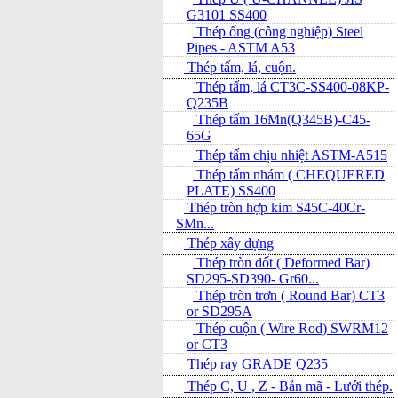
G3101 SS400
Thép ống (công nghiệp) Steel
Pipes - ASTM A53
Thép tấm, lá, cuộn.
Thép tấm, lá CT3C-SS400-08KP-
Q235B
Thép tấm 16Mn(Q345B)-C45-
65G
Thép tấm chịu nhiệt ASTM-A515
Thép tấm nhám ( CHEQUERED
PLATE) SS400
Thép tròn hợp kim S45C-40Cr-
SMn...
Thép xây dựng
Thép tròn đốt ( Deformed Bar)
SD295-SD390- Gr60...
Thép tròn trơn ( Round Bar) CT3
or SD295A
Thép cuộn ( Wire Rod) SWRM12
or CT3
Thép ray GRADE Q235
Thép C, U , Z - Bản mã - L­ưới thép.