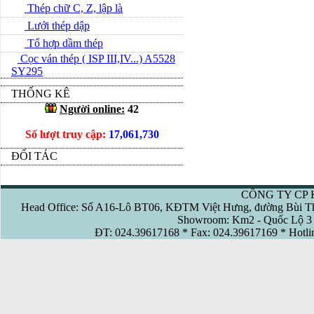
Thép chữ C, Z, lập là
Lưới thép dập
Tổ hợp dầm thép
Cọc ván thép ( ISP III,IV...) A5528
SY295
THỐNG KÊ
Người online:
42
Số lượt truy cập:
17,061,730
ĐỐI TÁC
CÔNG TY CP 
Head Office: Số A16-Lô BT06, KĐTM Việt Hưng, đường Bùi Th
Showroom: Km2 - Quốc Lộ 3 
ĐT: 024.39617168 * Fax: 024.39617169 * Hotl