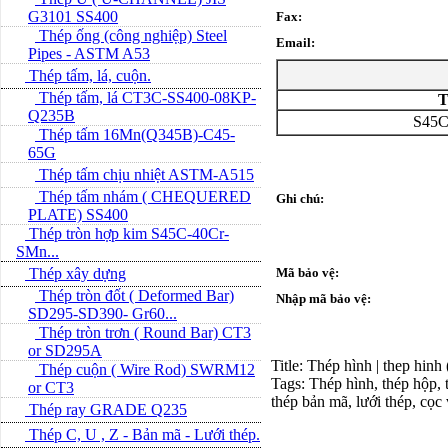
G3101 SS400
Fax:
Thép ống (công nghiệp) Steel
Email:
Pipes - ASTM A53
Thép tấm, lá, cuộn.
Thép tấm, lá CT3C-SS400-08KP-
T
Q235B
S45C
Thép tấm 16Mn(Q345B)-C45-
65G
Thép tấm chịu nhiệt ASTM-A515
Thép tấm nhám ( CHEQUERED
Ghi chú:
PLATE) SS400
Thép tròn hợp kim S45C-40Cr-
SMn...
Thép xây dựng
Mã bảo vệ:
Thép tròn đốt ( Deformed Bar)
Nhập mã bảo vệ:
SD295-SD390- Gr60...
Thép tròn trơn ( Round Bar) CT3
or SD295A
Title: Thép hình | thep hinh
Thép cuộn ( Wire Rod) SWRM12
Tags: Thép hình, thép hộp, t
or CT3
thép bản mã, lưới thép, cọc
Thép ray GRADE Q235
Thép C, U , Z - Bản mã - L­ưới thép.