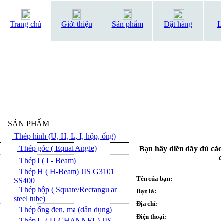
Trang chủ
Giới thiệu
Sản phẩm
Đặt hàng
L
SẢN PHẨM
Thép hình (U, H, L, I, hộp, ống)
Thép góc ( Equal Angle)
Bạn hãy điền đầy đủ các
Thép I ( I - Beam)
Thép H ( H-Beam) JIS G3101
Tên của bạn:
SS400
Thép hộp ( Square/Rectangular
Bạn là:
steel tube)
Địa chỉ:
Thép ống đen, mạ (dân dụng)
Điện thoại:
Thép U ( U-CHANNEL) JIS