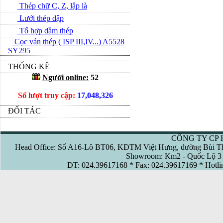
Thép chữ C, Z, lập là
Lưới thép dập
Tổ hợp dầm thép
Cọc ván thép ( ISP III,IV...) A5528
SY295
THỐNG KÊ
Người online:
52
Số lượt truy cập:
17,048,326
ĐỐI TÁC
CÔNG TY CP 
Head Office: Số A16-Lô BT06, KĐTM Việt Hưng, đường Bùi Th
Showroom: Km2 - Quốc Lộ 3 
ĐT: 024.39617168 * Fax: 024.39617169 * Hotl