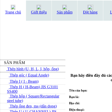
Trang chủ
Giới thiệu
Sản phẩm
Đặt hàng
L
SẢN PHẨM
Thép hình (U, H, L, I, hộp, ống)
Thép góc ( Equal Angle)
Bạn hãy điền đầy đủ các
Thép I ( I - Beam)
Thép H ( H-Beam) JIS G3101
Tên của bạn:
SS400
Thép hộp ( Square/Rectangular
Bạn là:
steel tube)
Địa chỉ:
Thép ống đen, mạ (dân dụng)
Điện thoại:
Thép U ( U-CHANNEL) JIS