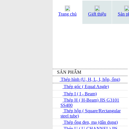
Trang chủ
Giới thiệu
Sản p
SẢN PHẨM
Thép hình (U, H, L, I, hộp, ống)
Thép góc ( Equal Angle)
Thép I ( I - Beam)
Thép H ( H-Beam) JIS G3101
SS400
Thép hộp ( Square/Rectangular
steel tube)
Thép ống đen, mạ (dân dụng)
Thép U ( U-CHANNEL) JIS