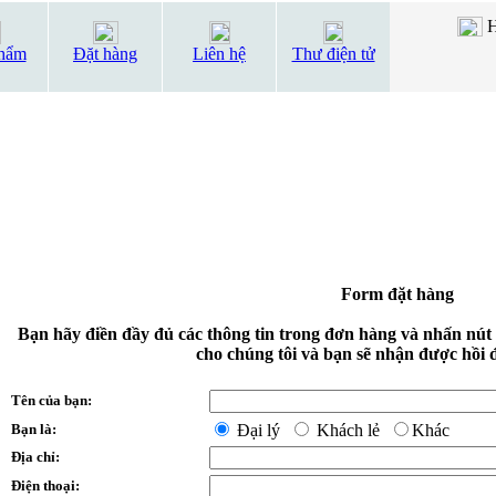
H
hẩm
Đặt hàng
Liên hệ
Thư điện tử
Form đặt hàng
Bạn hãy điền đầy đủ các thông tin trong đơn hàng và nhấn nút
cho chúng tôi và bạn sẽ nhận được hồi 
Tên của bạn:
Bạn là:
Đại lý
Khách lẻ
Khác
Địa chỉ:
Điện thoại: