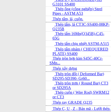
G3101 SS400
Thép ống (công nghiệp) Steel
Pipes - ASTM A53
Thép tấm, lá, cuộn.
Thép tấm, lá CT3C-SS400-08KP-
Q235B
Thép tấm 16Mn(Q345B)-C45-
65G
Thép tấm chịu nhiệt ASTM-A515
Thép tấm nhám ( CHEQUERED
PLATE) SS400
Thép tròn hợp kim S45C-40Cr-
SMn...
Thép xây dựng
Thép tròn đốt ( Deformed Bar)
SD295-SD390- Gr60...
Thép tròn trơn ( Round Bar) CT3
or SD295A
Thép cuộn ( Wire Rod) SWRM12
or CT3
Thép ray GRADE Q235
Thép C, U , Z - Bản mã - L­ưới thép.