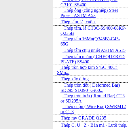
G3101 SS400
Thép ống (công nghiệp) Steel
Pipes - ASTM A53
Thép tấm, lá, cuộn.
Thép tấm, lá CT3C-SS400-08KP-
Q235B
Thép tấm 16Mn(Q345B)-C45-
65G
Thép tấm chịu nhiệt ASTM-A515
Thép tấm nhám ( CHEQUERED
PLATE) SS400
Thép tròn hợp kim S45C-40Cr-
SMn...
Thép xây dựng
Thép tròn đốt ( Deformed Bar)
SD295-SD390- Gr60...
Thép tròn trơn ( Round Bar) CT3
or SD295A
Thép cuộn ( Wire Rod) SWRM12
or CT3
Thép ray GRADE Q235
Thép C, U , Z - Bản mã - L­ưới thép.