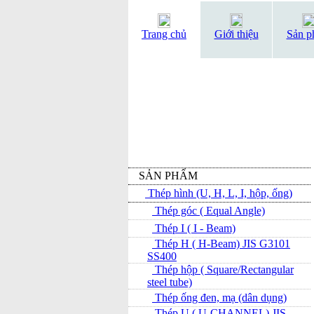
Trang chủ
Giới thiệu
Sản p
SẢN PHẨM
Thép hình (U, H, L, I, hộp, ống)
Thép góc ( Equal Angle)
Thép I ( I - Beam)
Thép H ( H-Beam) JIS G3101
SS400
Thép hộp ( Square/Rectangular
steel tube)
Thép ống đen, mạ (dân dụng)
Thép U ( U-CHANNEL) JIS