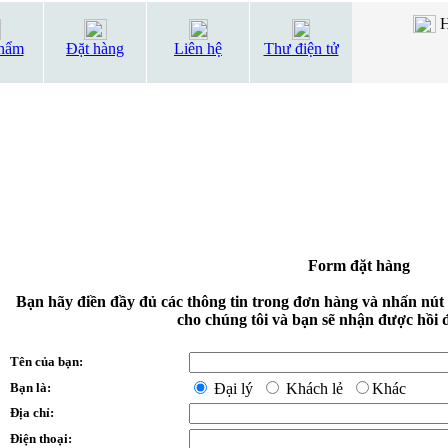
H
hẩm
Đặt hàng
Liên hệ
Thư điện tử
Form đặt hàng
Bạn hãy điền đầy đủ các thông tin trong đơn hàng và nhấn nút
cho chúng tôi và bạn sẽ nhận được hồi 
Tên của bạn:
Bạn là:
Đại lý
Khách lẻ
Khác
Địa chỉ:
Điện thoại: