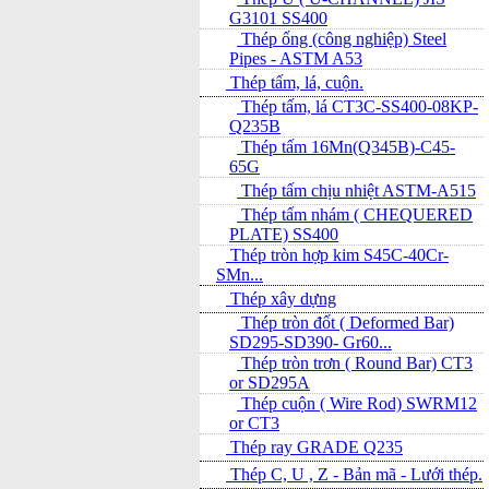
G3101 SS400
Thép ống (công nghiệp) Steel
Pipes - ASTM A53
Thép tấm, lá, cuộn.
Thép tấm, lá CT3C-SS400-08KP-
Q235B
Thép tấm 16Mn(Q345B)-C45-
65G
Thép tấm chịu nhiệt ASTM-A515
Thép tấm nhám ( CHEQUERED
PLATE) SS400
Thép tròn hợp kim S45C-40Cr-
SMn...
Thép xây dựng
Thép tròn đốt ( Deformed Bar)
SD295-SD390- Gr60...
Thép tròn trơn ( Round Bar) CT3
or SD295A
Thép cuộn ( Wire Rod) SWRM12
or CT3
Thép ray GRADE Q235
Thép C, U , Z - Bản mã - L­ưới thép.