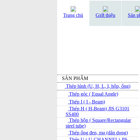
Trang chủ
Giới thiệu
Sản p
SẢN PHẨM
Thép hình (U, H, L, I, hộp, ống)
Thép góc ( Equal Angle)
Thép I ( I - Beam)
Thép H ( H-Beam) JIS G3101
SS400
Thép hộp ( Square/Rectangular
steel tube)
Thép ống đen, mạ (dân dụng)
Thép U ( U-CHANNEL) JIS