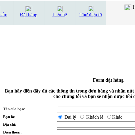
H
hẩm
Đặt hàng
Liên hệ
Thư điện tử
Form đặt hàng
Bạn hãy điền đầy đủ các thông tin trong đơn hàng và nhấn nút
cho chúng tôi và bạn sẽ nhận được hồi 
Tên của bạn:
Bạn là:
Đại lý
Khách lẻ
Khác
Địa chỉ:
Điện thoại: