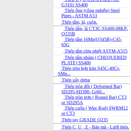
G3101 SS400
Thép ống (công nghiệp) Steel
Pipes - ASTM A53
Thép tấm, lá, cuộn.
Thép tấm, lá CT3C-SS400-08KP-
Q235B
Thép tấm 16Mn(Q345B)-C45-
65G
Thép tấm chịu nhiệt ASTM-A515
Thép tấm nhám ( CHEQUERED
PLATE) SS400
Thép tròn hợp kim S45C-40Cr-
SMn...
Thép xây dựng
Thép tròn đốt ( Deformed Bar)
SD295-SD390- Gr60...
Thép tròn trơn ( Round Bar) CT3
or SD295A
Thép cuộn ( Wire Rod) SWRM12
or CT3
Thép ray GRADE Q235
Thép C, U , Z - Bản mã - L­ưới thép.