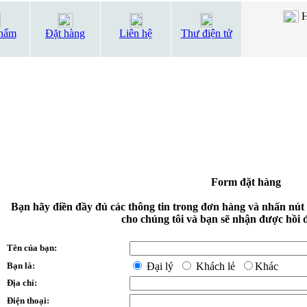
H
hẩm
Đặt hàng
Liên hệ
Thư điện tử
Form đặt hàng
Bạn hãy điền đầy đủ các thông tin trong đơn hàng và nhấn nút
cho chúng tôi và bạn sẽ nhận được hồi 
Tên của bạn:
Bạn là:
Đại lý
Khách lẻ
Khác
Địa chỉ:
Điện thoại: