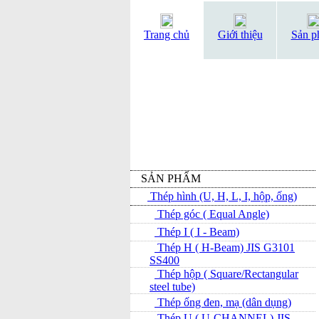
Trang chủ
Giới thiệu
Sản p
SẢN PHẨM
Thép hình (U, H, L, I, hộp, ống)
Thép góc ( Equal Angle)
Thép I ( I - Beam)
Thép H ( H-Beam) JIS G3101
SS400
Thép hộp ( Square/Rectangular
steel tube)
Thép ống đen, mạ (dân dụng)
Thép U ( U-CHANNEL) JIS