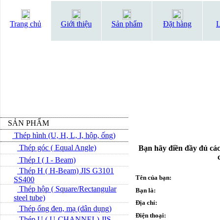
Trang chủ
Giới thiệu
Sản phẩm
Đặt hàng
L
SẢN PHẨM
Thép hình (U, H, L, I, hộp, ống)
Thép góc ( Equal Angle)
Bạn hãy điền đầy đủ các
Thép I ( I - Beam)
Thép H ( H-Beam) JIS G3101
Tên của bạn:
SS400
Thép hộp ( Square/Rectangular
Bạn là:
steel tube)
Địa chỉ:
Thép ống đen, mạ (dân dụng)
Điện thoại:
Thép U ( U-CHANNEL) JIS