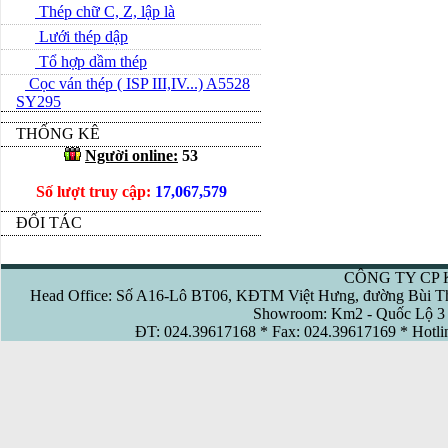
Thép chữ C, Z, lập là
Lưới thép dập
Tổ hợp dầm thép
Cọc ván thép ( ISP III,IV...) A5528
SY295
THỐNG KÊ
Người online:
53
Số lượt truy cập:
17,067,579
ĐỐI TÁC
CÔNG TY CP 
Head Office: Số A16-Lô BT06, KĐTM Việt Hưng, đường Bùi Th
Showroom: Km2 - Quốc Lộ 3 
ĐT: 024.39617168 * Fax: 024.39617169 * Hotl