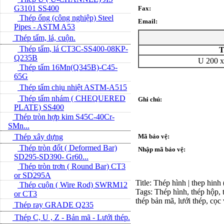
G3101 SS400
Fax:
Thép ống (công nghiệp) Steel
Email:
Pipes - ASTM A53
Thép tấm, lá, cuộn.
Thép tấm, lá CT3C-SS400-08KP-
T
Q235B
U 200 x
Thép tấm 16Mn(Q345B)-C45-
65G
Thép tấm chịu nhiệt ASTM-A515
Thép tấm nhám ( CHEQUERED
Ghi chú:
PLATE) SS400
Thép tròn hợp kim S45C-40Cr-
SMn...
Thép xây dựng
Mã bảo vệ:
Thép tròn đốt ( Deformed Bar)
Nhập mã bảo vệ:
SD295-SD390- Gr60...
Thép tròn trơn ( Round Bar) CT3
or SD295A
Title: Thép hình | thep hinh
Thép cuộn ( Wire Rod) SWRM12
Tags: Thép hình, thép hộp, t
or CT3
thép bản mã, lưới thép, cọc
Thép ray GRADE Q235
Thép C, U , Z - Bản mã - L­ưới thép.