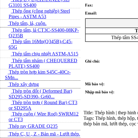
G3101 SS400
Fax:
Thép ống (công nghiệp) Steel
Email:
Pipes - ASTM A53
Thép tấm, lá, cuộn.
Thép tấm, lá CT3C-SS400-08KP-
T
Q235B
Thép tấm SS
Thép tấm 16Mn(Q345B)-C45-
65G
Thép tấm chịu nhiệt ASTM-A515
Thép tấm nhám ( CHEQUERED
Ghi chú:
PLATE) SS400
Thép tròn hợp kim S45C-40Cr-
SMn...
Thép xây dựng
Mã bảo vệ:
Thép tròn đốt ( Deformed Bar)
Nhập mã bảo vệ:
SD295-SD390- Gr60...
Thép tròn trơn ( Round Bar) CT3
or SD295A
Title: Thép hình | thep hinh
Thép cuộn ( Wire Rod) SWRM12
Tags: Thép hình, thép hộp, t
or CT3
thép bản mã, lưới thép, cọc
Thép ray GRADE Q235
Thép C, U , Z - Bản mã - L­ưới thép.