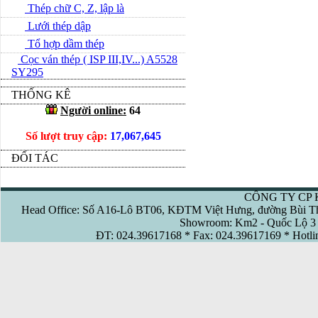
Thép chữ C, Z, lập là
Lưới thép dập
Tổ hợp dầm thép
Cọc ván thép ( ISP III,IV...) A5528
SY295
THỐNG KÊ
Người online:
64
Số lượt truy cập:
17,067,645
ĐỐI TÁC
CÔNG TY CP 
Head Office: Số A16-Lô BT06, KĐTM Việt Hưng, đường Bùi Th
Showroom: Km2 - Quốc Lộ 3 
ĐT: 024.39617168 * Fax: 024.39617169 * Hotl