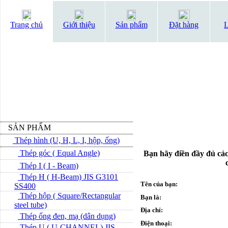
Trang chủ
Giới thiệu
Sản phẩm
Đặt hàng
L
SẢN PHẨM
Thép hình (U, H, L, I, hộp, ống)
Thép góc ( Equal Angle)
Bạn hãy điền đầy đủ các
Thép I ( I - Beam)
Thép H ( H-Beam) JIS G3101
Tên của bạn:
SS400
Thép hộp ( Square/Rectangular
Bạn là:
steel tube)
Địa chỉ:
Thép ống đen, mạ (dân dụng)
Điện thoại:
Thép U ( U-CHANNEL) JIS