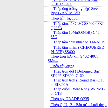
G3101 SS400
Thép ống (công nghiệp) Steel
Pipes - ASTM A53
Thép tấm, lá, cuộn.
Thép tấm, lá CT3C-SS400-08KP-
Q235B
Thép tấm 16Mn(Q345B)-C45-
65G
Thép tấm chịu nhiệt ASTM-A515
Thép tấm nhám ( CHEQUERED
PLATE) SS400
Thép tròn hợp kim S45C-40Cr-
SMn...
Thép xây dựng
Thép tròn đốt ( Deformed Bar)
SD295-SD390- Gr60...
Thép tròn trơn ( Round Bar) CT3
or SD295A
Thép cuộn ( Wire Rod) SWRM12
or CT3
Thép ray GRADE Q235
Thép C, U , Z - Bản mã - L­ưới thép.