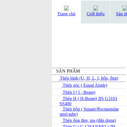
Trang chủ
Giới thiệu
Sản p
SẢN PHẨM
Thép hình (U, H, L, I, hộp, ống)
Thép góc ( Equal Angle)
Thép I ( I - Beam)
Thép H ( H-Beam) JIS G3101
SS400
Thép hộp ( Square/Rectangular
steel tube)
Thép ống đen, mạ (dân dụng)
Thép U ( U-CHANNEL) JIS