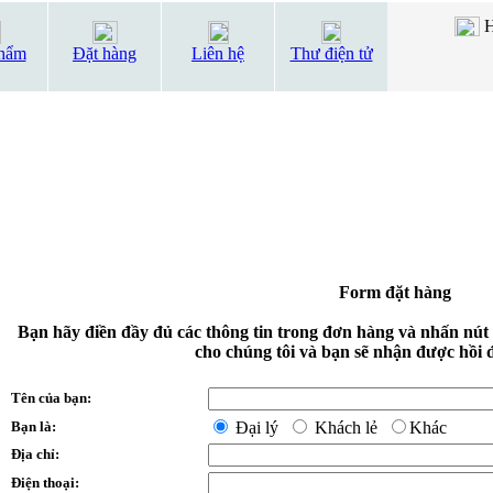
H
hẩm
Đặt hàng
Liên hệ
Thư điện tử
Form đặt hàng
Bạn hãy điền đầy đủ các thông tin trong đơn hàng và nhấn nút
cho chúng tôi và bạn sẽ nhận được hồi 
Tên của bạn:
Bạn là:
Đại lý
Khách lẻ
Khác
Địa chỉ:
Điện thoại: