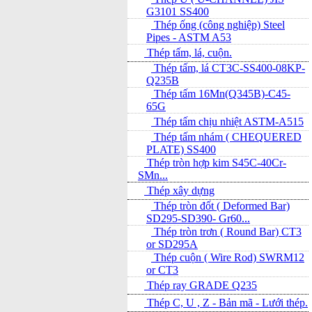
G3101 SS400
Thép ống (công nghiệp) Steel
Pipes - ASTM A53
Thép tấm, lá, cuộn.
Thép tấm, lá CT3C-SS400-08KP-
Q235B
Thép tấm 16Mn(Q345B)-C45-
65G
Thép tấm chịu nhiệt ASTM-A515
Thép tấm nhám ( CHEQUERED
PLATE) SS400
Thép tròn hợp kim S45C-40Cr-
SMn...
Thép xây dựng
Thép tròn đốt ( Deformed Bar)
SD295-SD390- Gr60...
Thép tròn trơn ( Round Bar) CT3
or SD295A
Thép cuộn ( Wire Rod) SWRM12
or CT3
Thép ray GRADE Q235
Thép C, U , Z - Bản mã - L­ưới thép.