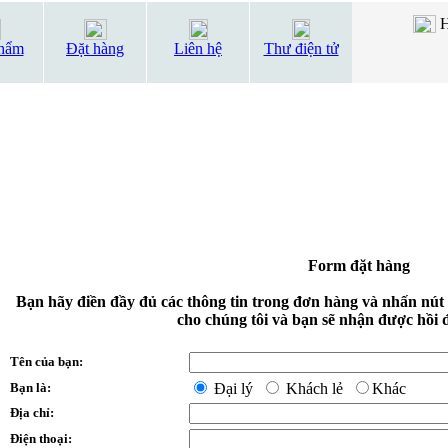
H
hẩm
Đặt hàng
Liên hệ
Thư điện tử
Form đặt hàng
Bạn hãy điền đầy đủ các thông tin trong đơn hàng và nhấn nút
cho chúng tôi và bạn sẽ nhận được hồi 
Tên của bạn:
Bạn là:
Đại lý
Khách lẻ
Khác
Địa chỉ:
Điện thoại: