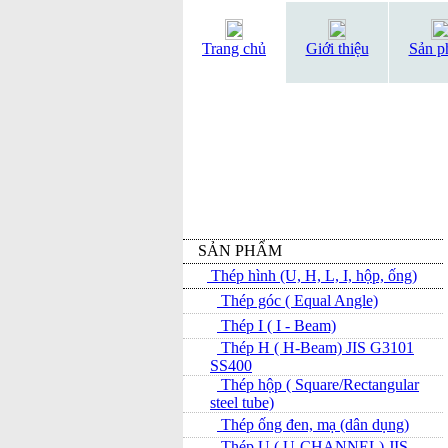
Trang chủ
Giới thiệu
Sản p
SẢN PHẨM
Thép hình (U, H, L, I, hộp, ống)
Thép góc ( Equal Angle)
Thép I ( I - Beam)
Thép H ( H-Beam) JIS G3101
SS400
Thép hộp ( Square/Rectangular
steel tube)
Thép ống đen, mạ (dân dụng)
Thép U ( U-CHANNEL) JIS