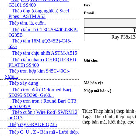
G3101 SS400
Fax:
Thép ống (công nghiệp) Steel
Email:
Pipes - ASTM A53
Thép tấm, lá, cuộn.
Thép tấm, lá CT3C-SS400-08KP-
T
Q235B
Ray P38x1
Thép tấm 16Mn(Q345B)-C45-
65G
Thép tấm chịu nhiệt ASTM-A515
Thép tấm nhám ( CHEQUERED
Ghi chú:
PLATE) SS400
Thép tròn hợp kim S45C-40Cr-
SMn...
Thép xây dựng
Mã bảo vệ:
Thép tròn đốt ( Deformed Bar)
Nhập mã bảo vệ:
SD295-SD390- Gr60...
Thép tròn trơn ( Round Bar) CT3
or SD295A
Title: Thép hình | thep hinh
Thép cuộn ( Wire Rod) SWRM12
Tags: Thép hình, thép hộp, t
or CT3
thép bản mã, lưới thép, cọc
Thép ray GRADE Q235
Thép C, U , Z - Bản mã - L­ưới thép.