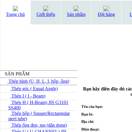
Trang chủ
Giới thiệu
Sản phẩm
Đặt hàng
L
SẢN PHẨM
Thép hình (U, H, L, I, hộp, ống)
Thép góc ( Equal Angle)
Bạn hãy điền đầy đủ các
Thép I ( I - Beam)
Thép H ( H-Beam) JIS G3101
Tên của bạn:
SS400
Thép hộp ( Square/Rectangular
Bạn là:
steel tube)
Địa chỉ:
Thép ống đen, mạ (dân dụng)
Điện thoại:
Thép U ( U-CHANNEL) JIS