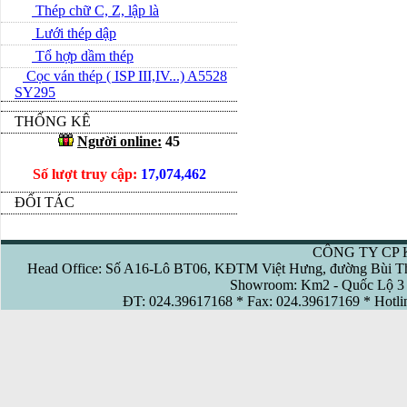
Thép chữ C, Z, lập là
Lưới thép dập
Tổ hợp dầm thép
Cọc ván thép ( ISP III,IV...) A5528
SY295
THỐNG KÊ
Người online:
45
Số lượt truy cập:
17,074,462
ĐỐI TÁC
CÔNG TY CP 
Head Office: Số A16-Lô BT06, KĐTM Việt Hưng, đường Bùi Th
Showroom: Km2 - Quốc Lộ 3 
ĐT: 024.39617168 * Fax: 024.39617169 * Hotl