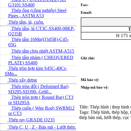
G3101 SS400
Fax:
Thép ống (công nghiệp) Steel
Email:
Pipes - ASTM A53
Thép tấm, lá, cuộn.
Thép tấm, lá CT3C-SS400-08KP-
T
Q235B
H 175 x
Thép tấm 16Mn(Q345B)-C45-
65G
Thép tấm chịu nhiệt ASTM-A515
Thép tấm nhám ( CHEQUERED
Ghi chú:
PLATE) SS400
Thép tròn hợp kim S45C-40Cr-
SMn...
Thép xây dựng
Mã bảo vệ:
Thép tròn đốt ( Deformed Bar)
Nhập mã bảo vệ:
SD295-SD390- Gr60...
Thép tròn trơn ( Round Bar) CT3
or SD295A
Title: Thép hình | thep hinh
Thép cuộn ( Wire Rod) SWRM12
Tags: Thép hình, thép hộp, t
or CT3
thép bản mã, lưới thép, cọc
Thép ray GRADE Q235
Thép C, U , Z - Bản mã - L­ưới thép.