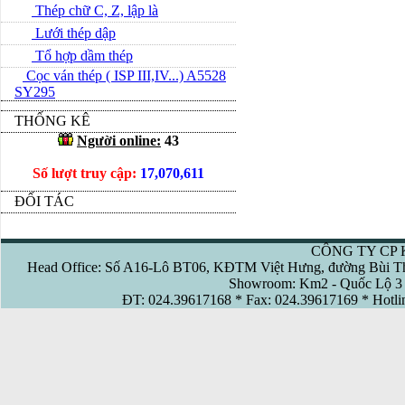
Thép chữ C, Z, lập là
Lưới thép dập
Tổ hợp dầm thép
Cọc ván thép ( ISP III,IV...) A5528
SY295
THỐNG KÊ
Người online:
43
Số lượt truy cập:
17,070,611
ĐỐI TÁC
CÔNG TY CP 
Head Office: Số A16-Lô BT06, KĐTM Việt Hưng, đường Bùi Th
Showroom: Km2 - Quốc Lộ 3 
ĐT: 024.39617168 * Fax: 024.39617169 * Hotl