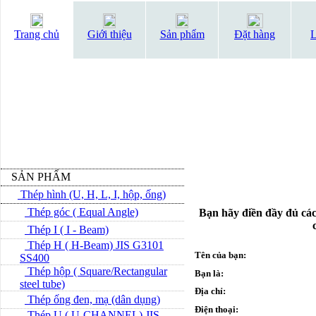
Trang chủ
Giới thiệu
Sản phẩm
Đặt hàng
L
SẢN PHẨM
Thép hình (U, H, L, I, hộp, ống)
Thép góc ( Equal Angle)
Bạn hãy điền đầy đủ các
Thép I ( I - Beam)
Thép H ( H-Beam) JIS G3101
Tên của bạn:
SS400
Thép hộp ( Square/Rectangular
Bạn là:
steel tube)
Địa chỉ:
Thép ống đen, mạ (dân dụng)
Điện thoại:
Thép U ( U-CHANNEL) JIS