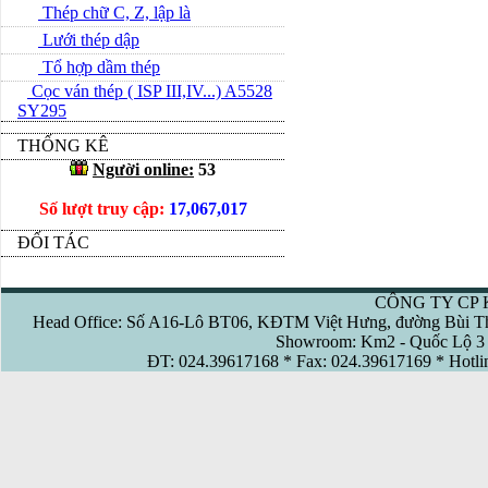
Thép chữ C, Z, lập là
Lưới thép dập
Tổ hợp dầm thép
Cọc ván thép ( ISP III,IV...) A5528
SY295
THỐNG KÊ
Người online:
53
Số lượt truy cập:
17,067,017
ĐỐI TÁC
CÔNG TY CP 
Head Office: Số A16-Lô BT06, KĐTM Việt Hưng, đường Bùi Th
Showroom: Km2 - Quốc Lộ 3 
ĐT: 024.39617168 * Fax: 024.39617169 * Hotl