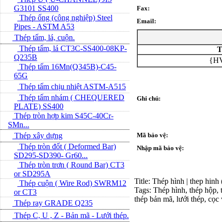
G3101 SS400
Fax:
Thép ống (công nghiệp) Steel
Email:
Pipes - ASTM A53
Thép tấm, lá, cuộn.
Thép tấm, lá CT3C-SS400-08KP-
T
Q235B
{HV
Thép tấm 16Mn(Q345B)-C45-
65G
Thép tấm chịu nhiệt ASTM-A515
Thép tấm nhám ( CHEQUERED
Ghi chú:
PLATE) SS400
Thép tròn hợp kim S45C-40Cr-
SMn...
Thép xây dựng
Mã bảo vệ:
Thép tròn đốt ( Deformed Bar)
Nhập mã bảo vệ:
SD295-SD390- Gr60...
Thép tròn trơn ( Round Bar) CT3
or SD295A
Title: Thép hình | thep hinh
Thép cuộn ( Wire Rod) SWRM12
Tags: Thép hình, thép hộp, t
or CT3
thép bản mã, lưới thép, cọc
Thép ray GRADE Q235
Thép C, U , Z - Bản mã - L­ưới thép.