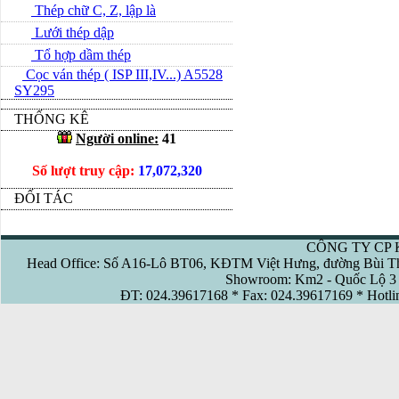
Thép chữ C, Z, lập là
Lưới thép dập
Tổ hợp dầm thép
Cọc ván thép ( ISP III,IV...) A5528
SY295
THỐNG KÊ
Người online:
41
Số lượt truy cập:
17,072,320
ĐỐI TÁC
CÔNG TY CP 
Head Office: Số A16-Lô BT06, KĐTM Việt Hưng, đường Bùi Th
Showroom: Km2 - Quốc Lộ 3 
ĐT: 024.39617168 * Fax: 024.39617169 * Hotl