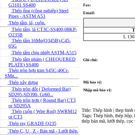
G3101 SS400
Fax:
Thép ống (công nghiệp) Steel
Email:
Pipes - ASTM A53
Thép tấm, lá, cuộn.
Thép tấm, lá CT3C-SS400-08KP-
T
Q235B
L 130
Thép tấm 16Mn(Q345B)-C45-
65G
Thép tấm chịu nhiệt ASTM-A515
Thép tấm nhám ( CHEQUERED
Ghi chú:
PLATE) SS400
Thép tròn hợp kim S45C-40Cr-
SMn...
Thép xây dựng
Mã bảo vệ:
Thép tròn đốt ( Deformed Bar)
Nhập mã bảo vệ:
SD295-SD390- Gr60...
Thép tròn trơn ( Round Bar) CT3
or SD295A
Title: Thép hình | thep hinh
Thép cuộn ( Wire Rod) SWRM12
Tags: Thép hình, thép hộp, t
or CT3
thép bản mã, lưới thép, cọc
Thép ray GRADE Q235
Thép C, U , Z - Bản mã - L­ưới thép.