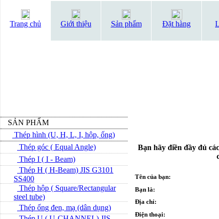
Trang chủ
Giới thiệu
Sản phẩm
Đặt hàng
L
SẢN PHẨM
Thép hình (U, H, L, I, hộp, ống)
Thép góc ( Equal Angle)
Bạn hãy điền đầy đủ các
Thép I ( I - Beam)
Thép H ( H-Beam) JIS G3101
Tên của bạn:
SS400
Thép hộp ( Square/Rectangular
Bạn là:
steel tube)
Địa chỉ:
Thép ống đen, mạ (dân dụng)
Điện thoại:
Thép U ( U-CHANNEL) JIS