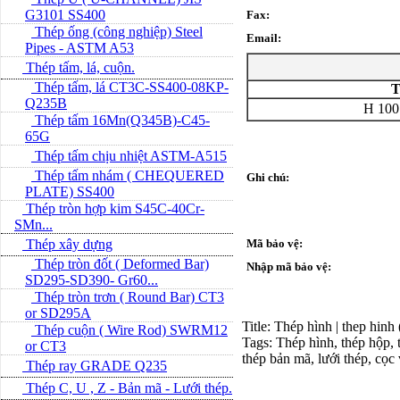
G3101 SS400
Fax:
Thép ống (công nghiệp) Steel
Email:
Pipes - ASTM A53
Thép tấm, lá, cuộn.
Thép tấm, lá CT3C-SS400-08KP-
T
Q235B
H 100 
Thép tấm 16Mn(Q345B)-C45-
65G
Thép tấm chịu nhiệt ASTM-A515
Thép tấm nhám ( CHEQUERED
Ghi chú:
PLATE) SS400
Thép tròn hợp kim S45C-40Cr-
SMn...
Thép xây dựng
Mã bảo vệ:
Thép tròn đốt ( Deformed Bar)
Nhập mã bảo vệ:
SD295-SD390- Gr60...
Thép tròn trơn ( Round Bar) CT3
or SD295A
Title: Thép hình | thep hinh
Thép cuộn ( Wire Rod) SWRM12
Tags: Thép hình, thép hộp, t
or CT3
thép bản mã, lưới thép, cọc
Thép ray GRADE Q235
Thép C, U , Z - Bản mã - L­ưới thép.