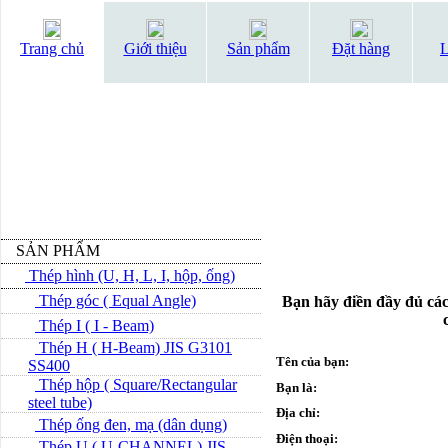
Trang chủ
Giới thiệu
Sản phẩm
Đặt hàng
L
SẢN PHẨM
Thép hình (U, H, L, I, hộp, ống)
Thép góc ( Equal Angle)
Bạn hãy điền đầy đủ các
Thép I ( I - Beam)
Thép H ( H-Beam) JIS G3101
Tên của bạn:
SS400
Thép hộp ( Square/Rectangular
Bạn là:
steel tube)
Địa chỉ:
Thép ống đen, mạ (dân dụng)
Điện thoại:
Thép U ( U-CHANNEL) JIS