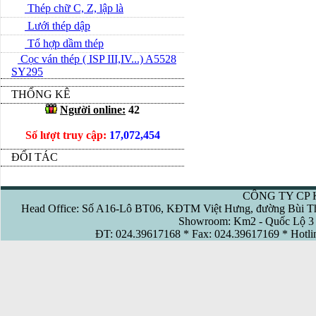
Thép chữ C, Z, lập là
Lưới thép dập
Tổ hợp dầm thép
Cọc ván thép ( ISP III,IV...) A5528
SY295
THỐNG KÊ
Người online:
42
Số lượt truy cập:
17,072,454
ĐỐI TÁC
CÔNG TY CP 
Head Office: Số A16-Lô BT06, KĐTM Việt Hưng, đường Bùi Th
Showroom: Km2 - Quốc Lộ 3 
ĐT: 024.39617168 * Fax: 024.39617169 * Hotl