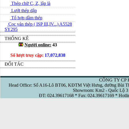
Thép chữ C, Z, lập là
Lưới thép dập
Tổ hợp dầm thép
Cọc ván thép ( ISP III,IV...) A5528
SY295
THỐNG KÊ
Người online:
43
Số lượt truy cập:
17,072,838
ĐỐI TÁC
CÔNG TY CP 
Head Office: Số A16-Lô BT06, KĐTM Việt Hưng, đường Bùi Th
Showroom: Km2 - Quốc Lộ 3 
ĐT: 024.39617168 * Fax: 024.39617169 * Hotl