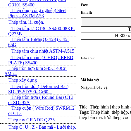
G3101 SS400
Fax:
Thép ống (công nghiệp) Steel
Email:
Pipes - ASTM A53
Thép tấm, lá, cuộn.
Thép tấm, lá CT3C-SS400-08KP-
T
Q235B
H 300 x
Thép tấm 16Mn(Q345B)-C45-
65G
Thép tấm chịu nhiệt ASTM-A515
Thép tấm nhám ( CHEQUERED
Ghi chú:
PLATE) SS400
Thép tròn hợp kim S45C-40Cr-
SMn...
Thép xây dựng
Mã bảo vệ:
Thép tròn đốt ( Deformed Bar)
Nhập mã bảo vệ:
SD295-SD390- Gr60...
Thép tròn trơn ( Round Bar) CT3
or SD295A
Title: Thép hình | thep hinh
Thép cuộn ( Wire Rod) SWRM12
Tags: Thép hình, thép hộp, t
or CT3
thép bản mã, lưới thép, cọc
Thép ray GRADE Q235
Thép C, U , Z - Bản mã - L­ưới thép.