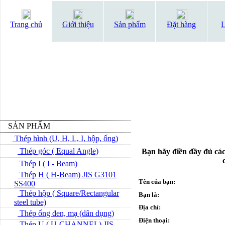
Trang chủ
Giới thiệu
Sản phẩm
Đặt hàng
L
SẢN PHẨM
Thép hình (U, H, L, I, hộp, ống)
Thép góc ( Equal Angle)
Bạn hãy điền đầy đủ các
Thép I ( I - Beam)
Thép H ( H-Beam) JIS G3101
Tên của bạn:
SS400
Thép hộp ( Square/Rectangular
Bạn là:
steel tube)
Địa chỉ:
Thép ống đen, mạ (dân dụng)
Điện thoại:
Thép U ( U-CHANNEL) JIS