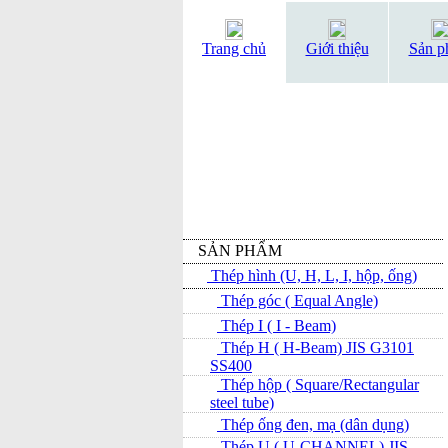
Trang chủ
Giới thiệu
Sản p
SẢN PHẨM
Thép hình (U, H, L, I, hộp, ống)
Thép góc ( Equal Angle)
Thép I ( I - Beam)
Thép H ( H-Beam) JIS G3101
SS400
Thép hộp ( Square/Rectangular
steel tube)
Thép ống đen, mạ (dân dụng)
Thép U ( U-CHANNEL) JIS