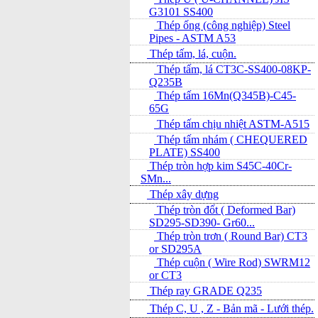
G3101 SS400
Thép ống (công nghiệp) Steel
Pipes - ASTM A53
Thép tấm, lá, cuộn.
Thép tấm, lá CT3C-SS400-08KP-
Q235B
Thép tấm 16Mn(Q345B)-C45-
65G
Thép tấm chịu nhiệt ASTM-A515
Thép tấm nhám ( CHEQUERED
PLATE) SS400
Thép tròn hợp kim S45C-40Cr-
SMn...
Thép xây dựng
Thép tròn đốt ( Deformed Bar)
SD295-SD390- Gr60...
Thép tròn trơn ( Round Bar) CT3
or SD295A
Thép cuộn ( Wire Rod) SWRM12
or CT3
Thép ray GRADE Q235
Thép C, U , Z - Bản mã - L­ưới thép.