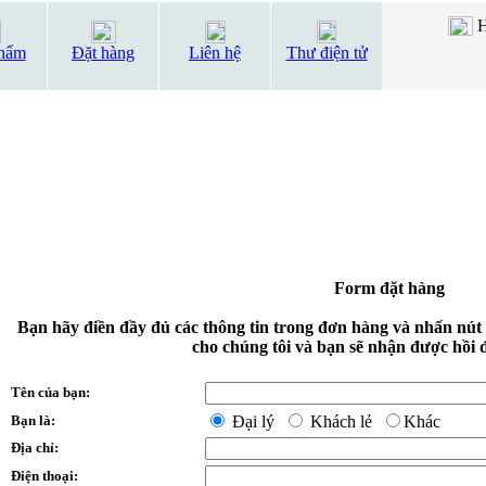
H
hẩm
Đặt hàng
Liên hệ
Thư điện tử
Form đặt hàng
Bạn hãy điền đầy đủ các thông tin trong đơn hàng và nhấn nút
cho chúng tôi và bạn sẽ nhận được hồi 
Tên của bạn:
Bạn là:
Đại lý
Khách lẻ
Khác
Địa chỉ:
Điện thoại: