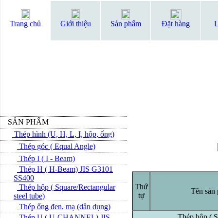
Trang chủ
Giới thiệu
Sản phẩm
Đặt hàng
L
SẢN PHẨM
Thép hình (U, H, L, I, hộp, ống)
Thép góc ( Equal Angle)
Thép I ( I - Beam)
Thép H ( H-Beam) JIS G3101
SS400
Thứ
Thép hộp ( Square/Rectangular
Tên sản
tự
steel tube)
Thép ống đen, mạ (dân dụng)
Thép hộp ( Sq
Thép U ( U-CHANNEL) JIS