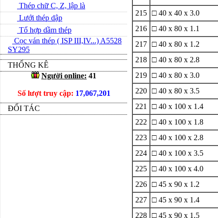
Thép chữ C, Z, lập là
215
□ 40 x 40 x 3.0
Lưới thép dập
216
□ 40 x 80 x 1.1
Tổ hợp dầm thép
Cọc ván thép ( ISP III,IV...) A5528
217
□ 40 x 80 x 1.2
SY295
218
□ 40 x 80 x 2.8
THỐNG KÊ
219
□ 40 x 80 x 3.0
Người online:
41
220
□ 40 x 80 x 3.5
Số lượt truy cập:
17,067,201
221
□ 40 x 100 x 1.4
ĐỐI TÁC
222
□ 40 x 100 x 1.8
223
□ 40 x 100 x 2.8
224
□ 40 x 100 x 3.5
225
□ 40 x 100 x 4.0
226
□ 45 x 90 x 1.2
227
□ 45 x 90 x 1.4
228
□ 45 x 90 x 1.5