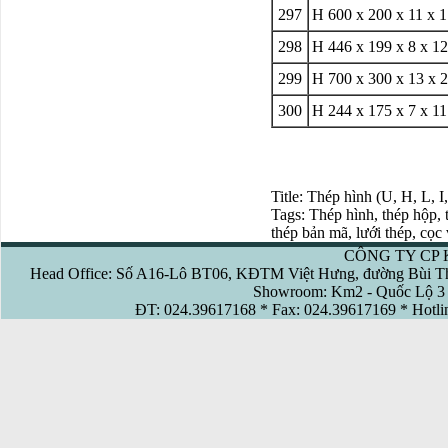
297
H 600 x 200 x 11 x 
298
H 446 x 199 x 8 x 
299
H 700 x 300 x 13 x 
300
H 244 x 175 x 7 x 1
Title: Thép hình (U, H, L, I
Tags: Thép hình, thép hộp, t
thép bản mã, lưới thép, cọc
CÔNG TY CP 
Head Office: Số A16-Lô BT06, KĐTM Việt Hưng, đường Bùi Th
Showroom: Km2 - Quốc Lộ 3 
ĐT: 024.39617168 * Fax: 024.39617169 * Hotl