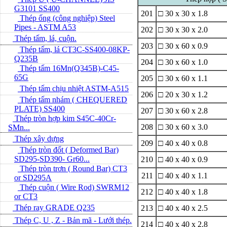
G3101 SS400
201
□ 30 x 30 x 1.8
Thép ống (công nghiệp) Steel
Pipes - ASTM A53
202
□ 30 x 30 x 2.0
Thép tấm, lá, cuộn.
203
□ 30 x 60 x 0.9
Thép tấm, lá CT3C-SS400-08KP-
Q235B
204
□ 30 x 60 x 1.0
Thép tấm 16Mn(Q345B)-C45-
65G
205
□ 30 x 60 x 1.1
Thép tấm chịu nhiệt ASTM-A515
206
□ 20 x 30 x 1.2
Thép tấm nhám ( CHEQUERED
PLATE) SS400
207
□ 30 x 60 x 2.8
Thép tròn hợp kim S45C-40Cr-
208
□ 30 x 60 x 3.0
SMn...
Thép xây dựng
209
□ 40 x 40 x 0.8
Thép tròn đốt ( Deformed Bar)
SD295-SD390- Gr60...
210
□ 40 x 40 x 0.9
Thép tròn trơn ( Round Bar) CT3
211
□ 40 x 40 x 1.1
or SD295A
Thép cuộn ( Wire Rod) SWRM12
212
□ 40 x 40 x 1.8
or CT3
Thép ray GRADE Q235
213
□ 40 x 40 x 2.5
Thép C, U , Z - Bản mã - L­ưới thép.
214
□ 40 x 40 x 2.8